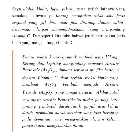
Saya
alpha, khilaf, lupa, pikun
....serta istilah lainnya yang
semakna, bahwasanya
Kerang merupakan salah satu jenis
seafood yang gak bisa akur jika disantap dalam waktu
bersamaan dengan minuman/makanan yang mengandung
vitamin C
. Dan seperti kita tahu bahwa jeruk merupakan jenis
buah yang mengandung vitamin C.
Secara reaksi kimiawi, untuk seafood jenis Udang,
Kerang dan kepiting mengandung senyawa
Arsenic
Pentoxide
(As
O
), dimana senyawa ini jika bertemu
2
5
dengan Vitamin C akan terjadi reaksi kimia yang
membuat As
O
berubah menjadi
Arsenic
2
5
Trioxide
(As
O
) yang sangat beracun. Akibat fatal
2
3
terurainya
Arsenic Pentoxide
ini pada: jantung hati,
jantung, pembuluh darah rusak, ginjal, usus keluar
darah, pembuluh darah melebar yang bisa berujung
pada kematian yang mengenaskan dengan kelima
panca indera mengeluarkan darah.