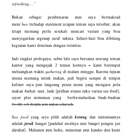
refreshing....”
Bukan sebagai pembenaran atau saya bermaksud
mem’
beo
trehadap statement ucapan teman saya tersebut, akan
tetapi memang perlu sesekali mencari variasi yang bisa
menyegarkan segenap saraf sukma. Sehari-hari bisa dibilang
kegiatan kami dominan dengan rutinitas.
Jadi singkat prolognya, sabtu lalu saya bersama seorang teman
kantor yang mengajak 2 teman kostnya = kami berempat
meluangkan waktu
gathering
di malam minggu. Karena tujuan
utama memang untuk makan, jadi begitu sampai di tempat
kuliner saya pun langsung pesan menu yang mengacu pola
makan 4sehat: nasi, lauk [pilihan utama suka varian sea food],
sayur plus minuman yang berformulasikan buah-buahan
#ssstttt, sok disiplin pola makan sehat neh
.
S
ea food
yang saya pilih adalah
kerang
dan minumannya
adalah
jeruk
hangat [padahal awalnya niat banget pengen juz
alpukat]. Makanan pun ludes, minuman pun kandas dan kami