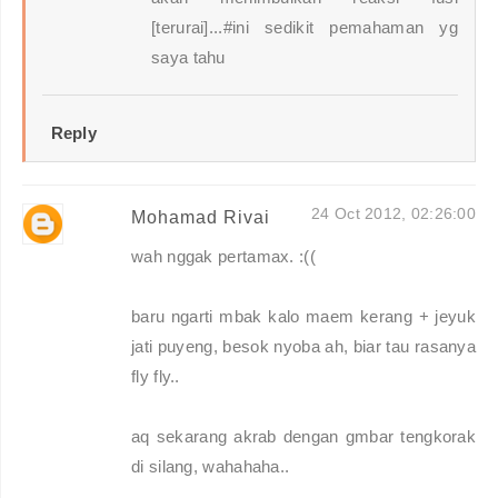
[terurai]...#ini sedikit pemahaman yg
saya tahu
Reply
24 Oct 2012, 02:26:00
Mohamad Rivai
wah nggak pertamax. :((
baru ngarti mbak kalo maem kerang + jeyuk
jati puyeng, besok nyoba ah, biar tau rasanya
fly fly..
aq sekarang akrab dengan gmbar tengkorak
di silang, wahahaha..