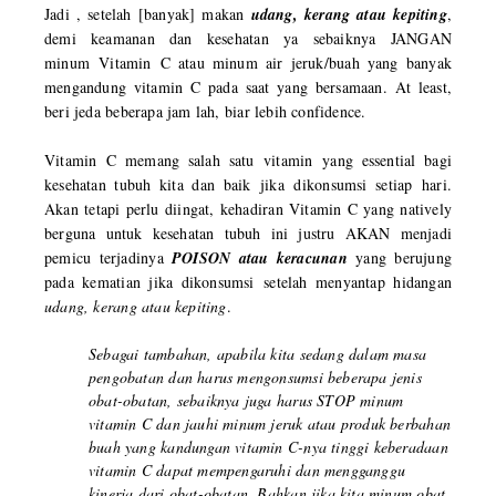
Jadi , setelah [banyak] makan
udang, kerang atau kepiting
,
demi keamanan dan kesehatan ya sebaiknya JANGAN
minum Vitamin C atau minum air jeruk/buah yang banyak
mengandung vitamin C pada saat yang bersamaan. At least,
beri jeda beberapa jam lah, biar lebih confidence.
Vitamin C memang salah satu vitamin yang essential bagi
kesehatan tubuh kita dan baik jika dikonsumsi setiap hari.
Akan tetapi perlu diingat, kehadiran Vitamin C yang natively
berguna untuk kesehatan tubuh ini justru AKAN menjadi
pemicu terjadinya
POISON atau keracunan
yang berujung
pada kematian jika dikonsumsi setelah menyantap hidangan
udang, kerang atau kepiting
.
Sebagai tambahan, apabila kita sedang dalam masa
pengobatan dan harus mengonsumsi beberapa jenis
obat-obatan, sebaiknya juga harus STOP minum
vitamin C dan jauhi minum jeruk atau produk berbahan
buah yang kandungan vitamin C-nya tinggi keberadaan
vitamin C dapat mempengaruhi dan mengganggu
kinerja dari obat-obatan. Bahkan jika kita minum obat