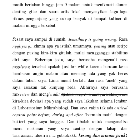
masih bertahan hingga jam 9 malam untuk menikmati alunan
denting gitar dan suara artis lokal menyanyikan lagu-lagu
rikues pengunjung yang cukup banyak di tempat kuliner di
malam minggu tersebut.
S
esaat saya sampai di rumah, s
omething
is going wrong
. Rasa
nggliyeng
...ehmm apa ya istilah umumnya,
pening
atau setipe
dengan pusing kira-kira gitulah, mulai mengganggu stabilitas
diri saya. Beberapa jeda, saya berusaha mengenali rasa
nggliyeng
tersebut apakah just for while karena barusan kena
hembusan angin malam atau memang ada yang gak beres
dalam tubuh saya. Lima menit berlalu dan rasa ‘aneh’ yang
saya rasakan tak kunjung reda. Akhirnya saya berusaha
me
review
dan meng
’audit
#jiahhhh, kupret...kemelipen istilahnya neh
kira-kira deviasi apa yang sudah saya lakukan selama lembur
di Laboratorium Mikrobiologi. Dan saya yakin tak ada
critical
control point
before, during and after
‘bermain-main’ dengan
bakteri yang saya langgar. Dan tibalah untuk menganalisa
menu makanan yang saya santap dengan lahap dan
!
tararaaaaa....duerrrrr.....gubrakkkk:
kerang dan minum jeruk