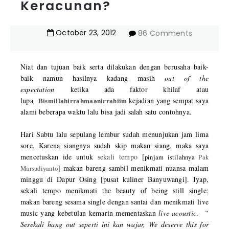
Keracunan?
October
23
,
2012
86 Comments
Niat dan tujuan baik serta dilakukan dengan berusaha baik-
baik namun hasilnya kadang masih
out of the
expectation
ketika ada faktor khilaf atau
lupa
,
kejadian yang sempat saya
Bismillahirrahmaanirrahiim
alami beberapa waktu lalu bisa jadi
s
alah satu contohnya.
Hari Sabtu lalu sepulang lembur sudah menunjukan jam lima
sore. Karena siangnya sudah skip makan siang, maka saya
mencetuskan ide untuk
sekali tempo
[
pinjam istilahnya
Pak
] makan bareng sambil menikmati nuansa malam
Marsudiyanto
minggu di Dapur Osing [pusat kuliner Banyuwangi]. Iyap,
sekali tempo menikmati the beauty of being still single:
makan bareng sesama single dengan santai dan menikmati live
music yang kebetulan kemarin mementaskan
live acoustic
.
“
Sesekali hang out seperti ini kan wajar, We deserve this for