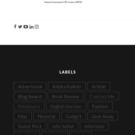
LABELS
Advertorial
Aneka Kuliner
Article
Blog Award
Book Review
Contact Me
Disclosure
English Version
Fashion
Fiksi
Financial
Gadget
Give Away
Guest Post
Info Sehat
Informasi