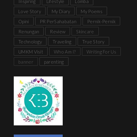
Inspiring
Lifestyle
Lomba
Love Story
My Diary
My Poems
Opini
PR PerSahabatan
Pernik-Pernik
Renungan
Review
Skincare
Technology
Traveling
True Story
UMKM Visit
Who Am I?
Writing For Us
banner
parenting