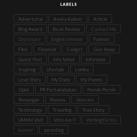
LABELS
Advertorial
Aneka Kuliner
Article
Blog Award
Book Review
Contact Me
Disclosure
English Version
Fashion
Fiksi
Financial
Gadget
Give Away
Guest Post
Info Sehat
Informasi
Inspiring
Lifestyle
Lomba
Love Story
My Diary
My Poems
Opini
PR PerSahabatan
Pernik-Pernik
Renungan
Review
Skincare
Technology
Traveling
True Story
UMKM Visit
Who Am I?
Writing For Us
banner
parenting