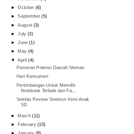
►
October
(6)
►
September
(5)
►
August
(3)
►
July
(3)
►
June
(1)
►
May
(4)
▼
April
(4)
Pameran Potensi Daerah Sleman
Hari Konsumen
Pertimbangan Untuk Memilih
Notebook Terbaik dan Fa...
Sekilas Review Sinetron Versi Anak
SD
►
March
(11)
►
February
(10)
►
January
(8)