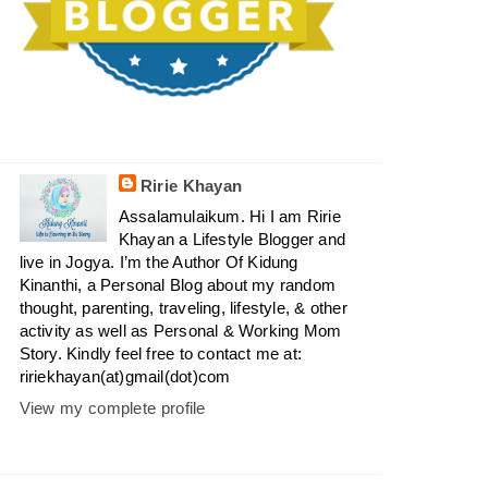
Ririe Khayan
Assalamulaikum. Hi I am Ririe
Khayan a Lifestyle Blogger and
live in Jogya. I’m the Author Of Kidung
Kinanthi, a Personal Blog about my random
thought, parenting, traveling, lifestyle, & other
activity as well as Personal & Working Mom
Story. Kindly feel free to contact me at:
ririekhayan(at)gmail(dot)com
View my complete profile