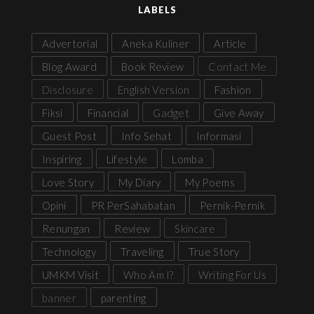
LABELS
Advertorial
Aneka Kuliner
Article
Blog Award
Book Review
Contact Me
Disclosure
English Version
Fashion
Fiksi
Financial
Gadget
Give Away
Guest Post
Info Sehat
Informasi
Inspiring
Lifestyle
Lomba
Love Story
My Diary
My Poems
Opini
PR PerSahabatan
Pernik-Pernik
Renungan
Review
Skincare
Technology
Traveling
True Story
UMKM Visit
Who Am I?
Writing For Us
banner
parenting