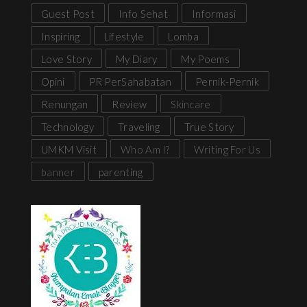
Guest Post
Info Sehat
Informasi
Inspiring
Lifestyle
Lomba
Love Story
My Diary
My Poems
Opini
PR PerSahabatan
Pernik-Pernik
Renungan
Review
Skincare
Technology
Traveling
True Story
UMKM Visit
Who Am I?
Writing For Us
banner
parenting