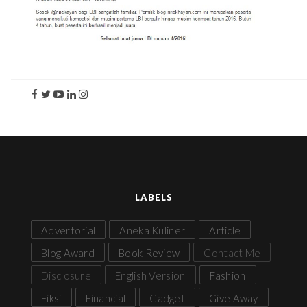
LABELS
Advertorial
Aneka Kuliner
Article
Blog Award
Book Review
Contact Me
Disclosure
English Version
Fashion
Fiksi
Financial
Gadget
Give Away