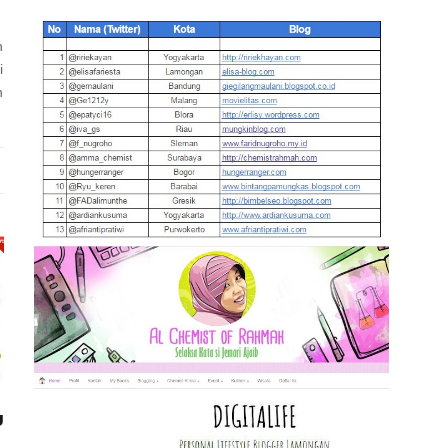
n
i
n
U