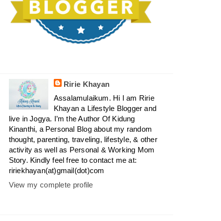
Ririe Khayan
Assalamulaikum. Hi I am Ririe
Khayan a Lifestyle Blogger and
live in Jogya. I’m the Author Of Kidung
Kinanthi, a Personal Blog about my random
thought, parenting, traveling, lifestyle, & other
activity as well as Personal & Working Mom
Story. Kindly feel free to contact me at:
ririekhayan(at)gmail(dot)com
View my complete profile