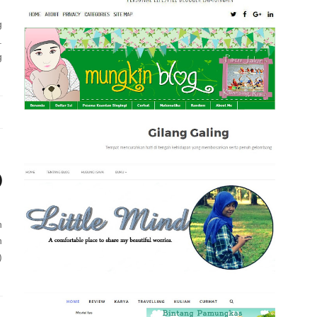
g
.
g
)
n
n
)