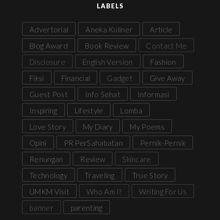
LABELS
Advertorial
Aneka Kuliner
Article
Blog Award
Book Review
Contact Me
Disclosure
English Version
Fashion
Fiksi
Financial
Gadget
Give Away
Guest Post
Info Sehat
Informasi
Inspiring
Lifestyle
Lomba
Love Story
My Diary
My Poems
Opini
PR PerSahabatan
Pernik-Pernik
Renungan
Review
Skincare
Technology
Traveling
True Story
UMKM Visit
Who Am I?
Writing For Us
banner
parenting