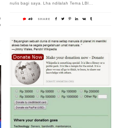
nulis bagi saya. Lha ndilalah Tema LBI...
m
40
SHARE
h