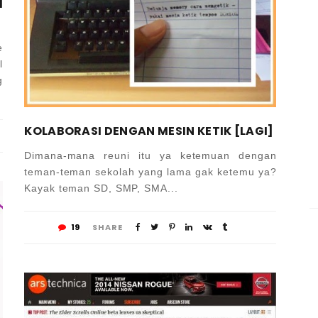
I
e
l
g
KOLABORASI DENGAN MESIN KETIK [LAGI]
Dimana-mana reuni itu ya ketemuan dengan
teman-teman sekolah yang lama gak ketemu ya?
Kayak teman SD, SMP, SMA...
19
SHARE