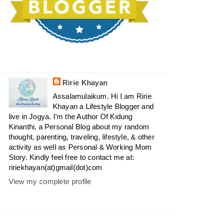
Ririe Khayan
Assalamulaikum. Hi I am Ririe
Khayan a Lifestyle Blogger and
live in Jogya. I’m the Author Of Kidung
Kinanthi, a Personal Blog about my random
thought, parenting, traveling, lifestyle, & other
activity as well as Personal & Working Mom
Story. Kindly feel free to contact me at:
ririekhayan(at)gmail(dot)com
View my complete profile