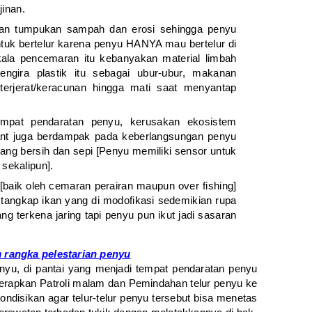
jinan.
an tumpukan sampah dan erosi sehingga penyu
uk bertelur karena penyu HANYA mau bertelur di
ala pencemaran itu kebanyakan material limbah
ngira plastik itu sebagai ubur-ubur, makanan
erjerat/keracunan hingga mati saat menyantap
empat pendaratan penyu, kerusakan ekosistem
cant juga berdampak pada keberlangsungan penyu
yang bersih dan sepi [Penyu memiliki sensor untuk
sekalipun].
baik oleh cemaran perairan maupun over fishing]
tangkap ikan yang di modofikasi sedemikian rupa
g terkena jaring tapi penyu pun ikut jadi sasaran
 rangka pelestarian penyu
nyu, di pantai yang menjadi tempat pendaratan penyu
terapkan Patroli malam dan Pemindahan telur penyu ke
ndisikan agar telur-telur penyu tersebut bisa menetas