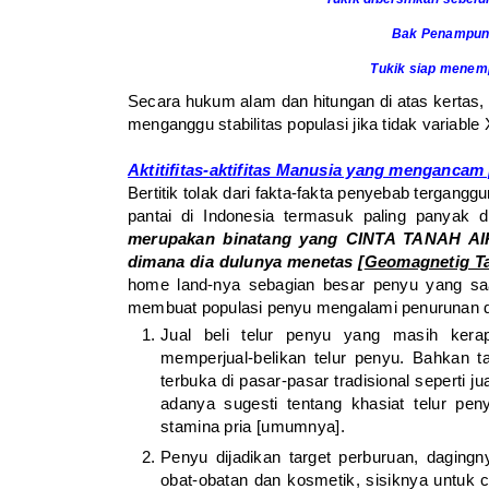
Bak Penampung
Tukik siap menemp
Secara hukum alam dan hitungan di atas kertas
menganggu stabilitas populasi jika tidak variable
Aktitifitas-aktifitas Manusia yang mengancam
Bertitik tolak dari fakta-fakta penyebab terganggu
pantai di Indonesia termasuk paling panyak 
merupakan binatang yang CINTA TANAH AIRn
dimana dia dulunya menetas [
Geomagnetig T
home land-nya sebagian besar penyu yang saa
membuat populasi penyu mengalami penurunan dra
Jual beli telur penyu yang masih kera
memperjual-belikan telur penyu. Bahkan tak
terbuka di pasar-pasar tradisional seperti ju
adanya sugesti tentang khasiat telur pe
stamina pria [umumnya].
Penyu dijadikan target perburuan, daging
obat-obatan dan kosmetik, sisiknya untuk 