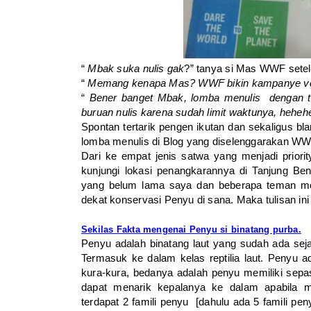
“
Mbak suka nulis gak
?” tanya si Mas WWF setel
“
Memang kenapa Mas? WWF bikin kampanye vers
“
Bener banget Mbak, lomba menulis dengan te
buruan nulis karena sudah limit waktunya, hehe
Spontan tertarik pengen ikutan dan sekaligus bl
lomba menulis di Blog yang diselenggarakan W
Dari ke empat jenis satwa yang menjadi prior
kunjungi lokasi penangkarannya di Tanjung Be
yang belum lama saya dan beberapa teman m
dekat konservasi Penyu di sana. Maka tulisan ini 
Sekilas Fakta mengenai Penyu si binatang purba.
Penyu adalah binatang laut yang sudah ada seja
Termasuk ke dalam kelas reptilia laut. Penyu 
kura-kura, bedanya adalah penyu memiliki sepa
dapat menarik kepalanya ke dalam apabila m
terdapat 2 famili penyu [dahulu ada 5 famili pen