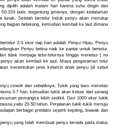
ng dipilih adalah malam hari karena suhu dingin dan
k 50-150 butir, tergantung jenisnya, dengan kedalaman
t lunak. Setelah bertelur Induk penyu akan menutup
ng bagian belakang, kemudian kembali ke laut dimana
 bertelur 2-3 ekor tiap hari adalah Penyu Hijau. Penyu
edangkan Penyu betina naik ke pantai untuk bertelur.
dan tidak menjaga telur-telurnya hingga menetas [ no
uk penyu akan kembali ke laut. Masa pengeraman telur
akan menentukan jenis kelamin anak penyu [di sebut
enyu cowok dan sebaliknya. Tukik yang baru menetas
ama 3-7 hari, kemudian tukik akan keluar dari sarang
ancaman pemangsa lebih sedikit. Dari 1000 ekor tukik
wasa yaitu 20-50 tahun. Perjalanan tukik-tukik menuju
dapan berbagai predator seperti kepiting, biawak dan
 penyu yang telah membuat penyu berada pada status