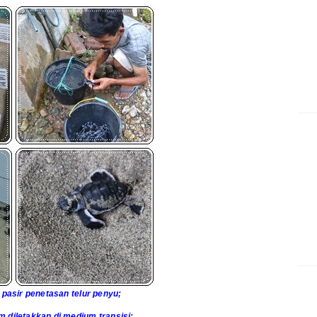
 pasir penetasan telur penyu;
m diletakkan di medium transisi;