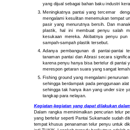
yang dijual sebagai bahan baku industri kera
Meningkatnya pantai yang tercemar deng
mengalami kesulitan menemukan tempat unt
pasir yang menurutnya bersih. Dan manak
plastik, hal ini membuat penyu salah me
kesukaan mereka. Akibatnya penyu pun t
sampah-sampah plastik tersebut.
Adanya pembangunan di pantai-pantai t
tanaman pantai dan Abrasi secara signifi
karena penyu hanya bisa bertelur di pantai 
merespon getaran suara yang sangat lemah 
Fishing ground yang mengalami penurunan [
sehingga berdampak pada penggunaan alat 
sehingga tak hanya ikan yang under size yan
tangkap para nelayan.
Kegiatan-kegiatan yang dapat dilakukan dalam
Dalam rangka meminimalkan pencurian telur pe
yang bertelur seperti Pantai Sukamade sudah di
tempat khusus penanaman telur penyu untuk diko