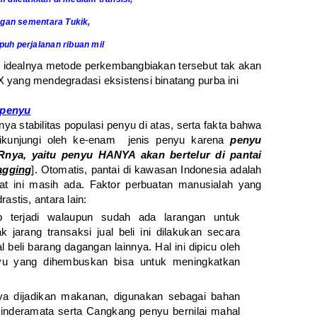
an sementara Tukik,
uh perjalanan ribuan mil
, idealnya metode perkembangbiakan tersebut tak akan
 X yang mendegradasi eksistensi binatang purba ini
 penyu
nya stabilitas populasi penyu di atas, serta fakta bahwa
dikunjungi oleh ke-enam jenis penyu karena
penyu
ya, yaitu penyu HANYA akan bertelur di pantai
agging
]. Otomatis, pantai di kawasan Indonesia adalah
t ini masih ada. Faktor perbuatan manusialah yang
stis, antara lain:
p terjadi walaupun sudah ada larangan untuk
 jarang transaksi jual beli ini dilakukan secara
al beli barang dagangan lainnya. Hal ini dipicu oleh
nyu yang dihembuskan bisa untuk meningkatkan
nya dijadikan makanan, digunakan sebagai bahan
cinderamata serta Cangkang penyu bernilai mahal