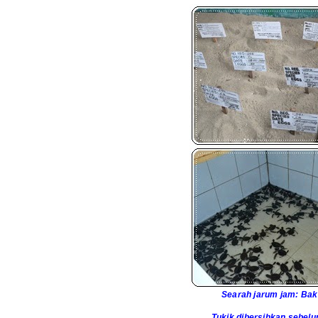
Searah jarum jam: Bak
Tukik dibersihkan sebelu