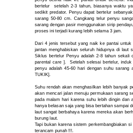
bertelur setelah 2-3 tahun, biasanya waktu ya
sedikit predator. Penyu dapat bertelur sebanya
sarang 50-80 cm. Cangkang telur penyu sanga
sarang dengan pasir menggunakan sirip pendayu
proses ini terjadi kurang lebih selama 3 jam.
Dari 4 jenis tersebut yang naik ke pantai untuk
jantan menghabiskan seluruh hidupnya di laut s
Siklus bertelur Penyu adalah 2-8 tahun sekali 
parental care ]. Setelah selesai bertelur, ind
penyu adalah 45-60 hari dengan suhu sarang 
TUKIK].
Suhu rendah akan menghasilkan lebih banyak p
akan mencari jalan menuju permukaan sarang sel
pada malam hari karena suhu lebih dingin dan 
hanya belasan saja yang bisa bertahan sampai de
laut sangat berbahaya karena mereka akan berha
burung laut.
Tapi bukan karena sistem perkembangbiakan si
terancam punah !!!.