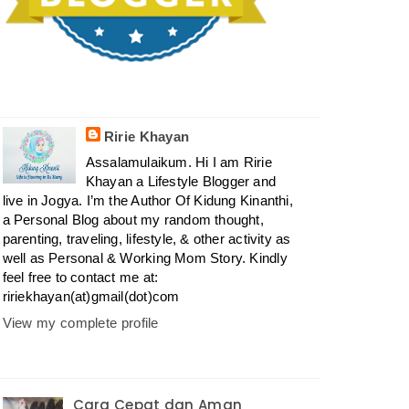
Ririe Khayan
Assalamulaikum. Hi I am Ririe
Khayan a Lifestyle Blogger and
live in Jogya. I’m the Author Of Kidung Kinanthi,
a Personal Blog about my random thought,
parenting, traveling, lifestyle, & other activity as
well as Personal & Working Mom Story. Kindly
feel free to contact me at:
ririekhayan(at)gmail(dot)com
View my complete profile
Cara Cepat dan Aman