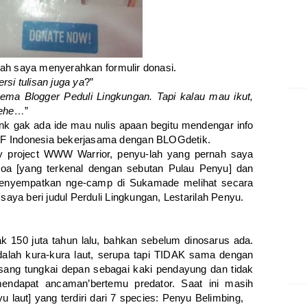
ah saya menyerahkan formulir donasi.
i tulisan juga ya
?”
ma Blogger Peduli Lingkungan. Tapi kalau mau ikut,
hehe…
”
ank gak ada ide mau nulis apaan begitu mendengar info
WF Indonesia bekerjasama dengan BLOGdetik.
ity project WWW Warrior, penyu-lah yang pernah saya
noa [yang terkenal dengan sebutan Pulau Penyu] dan
enyempatkan nge-camp di Sukamade melihat secara
saya beri judul Perduli Lingkungan, Lestarilah Penyu.
k 150 juta tahun lalu, bahkan sebelum dinosarus ada.
adalah kura-kura laut, serupa tapi TIDAK sama dengan
sang tungkai depan sebagai kaki pendayung dan tidak
endapat ancaman’bertemu predator. Saat ini masih
yu laut] yang terdiri dari 7 species: Penyu Belimbing,