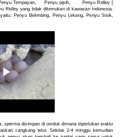
 Penyu Tempayan, Penyu pipih, Penyu Ridley [
u Ridley yang tidak ditemukan di kawasan Indonesia.
yaitu: Penyu Belimbing, Penyu Lekang, Penyu Sisik,
na, sperma disimpan di oviduk dimana diperlukan waktu
askan cangkang telur. Sekitar 2-4 minggu kemudian
Induk penyu akan kembali ke pantai yang sama untuk