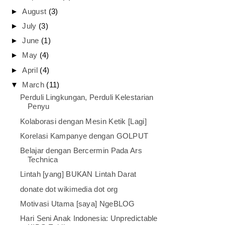
►
August
(3)
►
July
(3)
►
June
(1)
►
May
(4)
►
April
(4)
▼
March
(11)
Perduli Lingkungan, Perduli Kelestarian
Penyu
Kolaborasi dengan Mesin Ketik [Lagi]
Korelasi Kampanye dengan GOLPUT
Belajar dengan Bercermin Pada Ars
Technica
Lintah [yang] BUKAN Lintah Darat
donate dot wikimedia dot org
Motivasi Utama [saya] NgeBLOG
Hari Seni Anak Indonesia: Unpredictable