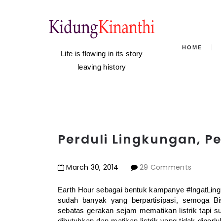
HOME
Life is flowing in its story
leaving history
Perduli Lingkungan, Pe
March
30
,
2014
29 Comments
Earth Hour sebagai bentuk kampanye #IngatLing
sudah banyak yang berpartisipasi, semoga Bis
sebatas gerakan sejam mematikan listrik tapi s
dibutuhkan dan matikan listrik yang tidak dip