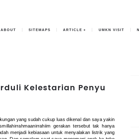
ABOUT
SITEMAPS
ARTICLE
UMKN VISIT
rduli Kelestarian Penyu
kungan yang sudah cukup luas dikenal dan saya yakin
millahirrahmaanirrahiim gerakan tersebut tak hanya
udah menjadi kebiasaan untuk menyalakan listrik yang
erlukan. Dan semalam saat saya menemani anak ke toko