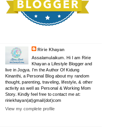
Ririe Khayan
Assalamulaikum. Hi I am Ririe
Khayan a Lifestyle Blogger and
live in Jogya. I’m the Author Of Kidung
Kinanthi, a Personal Blog about my random
thought, parenting, traveling, lifestyle, & other
activity as well as Personal & Working Mom
Story. Kindly feel free to contact me at:
ririekhayan(at)gmail(dot)com
View my complete profile