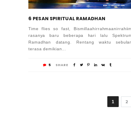
6 PESAN SPIRITUAL RAMADHAN
Time flies so fast, Bismillaahirrahmaanirrahii
rasanya baru beberapa hari lalu Spektru
Ramadhan datang. Rentang waktu sebula
terasa demikian...
5
SHARE
1
2