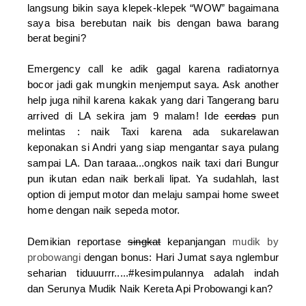
langsung bikin saya klepek-klepek “WOW” bagaimana
saya bisa berebutan naik bis dengan bawa barang
berat begini?
Emergency call ke adik gagal karena radiatornya
bocor jadi gak mungkin menjemput saya. Ask another
help juga nihil karena kakak yang dari Tangerang baru
arrived di LA sekira jam 9 malam! Ide
cerdas
pun
melintas : naik Taxi karena ada sukarelawan
keponakan si Andri yang siap mengantar saya pulang
sampai LA. Dan taraaa...ongkos naik taxi dari Bungur
pun ikutan edan naik berkali lipat. Ya sudahlah, last
option di jemput motor dan melaju sampai home sweet
home dengan naik sepeda motor.
Demikian reportase
singkat
kepanjangan
mudik by
probowangi
dengan bonus: Hari Jumat saya nglembur
seharian tiduuurrr.....#kesimpulannya adalah indah
dan
Serunya Mudik Naik Kereta Api Probowangi
kan?