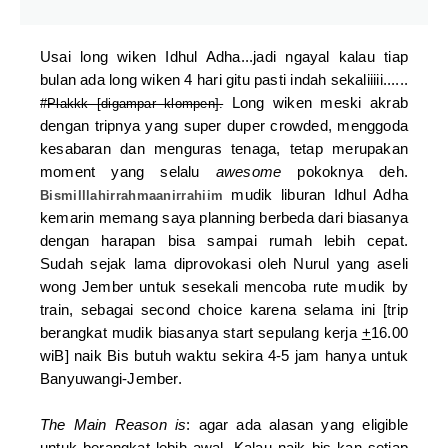
Usai long wiken Idhul Adha...jadi ngayal kalau tiap
bulan ada long wiken 4 hari gitu pasti indah sekaliiiii......
Long wiken meski akrab
#Plakkk [digampar klompen].
dengan tripnya yang super duper crowded, menggoda
kesabaran dan menguras tenaga, tetap merupakan
moment yang selalu
awesome
pokoknya deh.
mudik liburan Idhul Adha
Bismilllahirrahmaanirrahiim
kemarin memang saya planning berbeda dari biasanya
dengan harapan bisa sampai rumah lebih cepat.
Sudah sejak lama diprovokasi oleh Nurul yang aseli
wong Jember untuk sesekali mencoba rute mudik by
train, sebagai second choice karena selama ini [trip
berangkat mudik biasanya start sepulang kerja
+
16.00
wiB] naik Bis butuh waktu sekira 4-5 jam hanya untuk
Banyuwangi-Jember.
The Main Reason is
: agar ada alasan yang eligible
untuk berangkat lebih awal. Kalau naik bis kan setiap