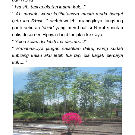
“
Iya sih, tapi angkatan luama kuk...
”
“
Ah masak, wong kelihatannya masih muda banget
getu lho
Dhek
...” weleh-weleh, manggilnya langsung
ganti sebutan
‘dhek’
yang membuat si Nurul spontan
nulis di screen Hpnya dan ditunjukin ke saya.
“
Yakin kalau dia lebih tua darimu
...?”
“
Hahahaa...ya jangan salahkan daku, wong sudah
kubilang kalau aku lebih tua tapi dia kagak percaya
kuk
.....”