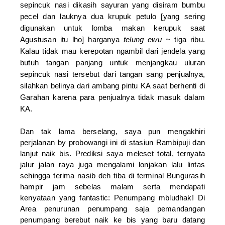
sepincuk nasi dikasih sayuran yang disiram bumbu
pecel dan lauknya dua krupuk petulo [yang sering
digunakan untuk lomba makan kerupuk saat
Agustusan itu lho] harganya
telung ewu
~ tiga ribu.
Kalau tidak mau kerepotan ngambil dari jendela yang
butuh tangan panjang untuk menjangkau uluran
sepincuk nasi tersebut dari tangan sang penjualnya,
silahkan belinya dari ambang pintu KA saat berhenti di
Garahan karena para penjualnya tidak masuk dalam
KA.
Dan tak lama berselang, saya pun mengakhiri
perjalanan by probowangi ini di stasiun Rambipuji dan
lanjut naik bis. Prediksi saya meleset total, ternyata
jalur jalan raya juga mengalami lonjakan lalu lintas
sehingga terima nasib deh tiba di terminal Bungurasih
hampir jam sebelas malam serta mendapati
kenyataan yang fantastic: Penumpang mbludhak! Di
Area penurunan penumpang saja pemandangan
penumpang berebut naik ke bis yang baru datang