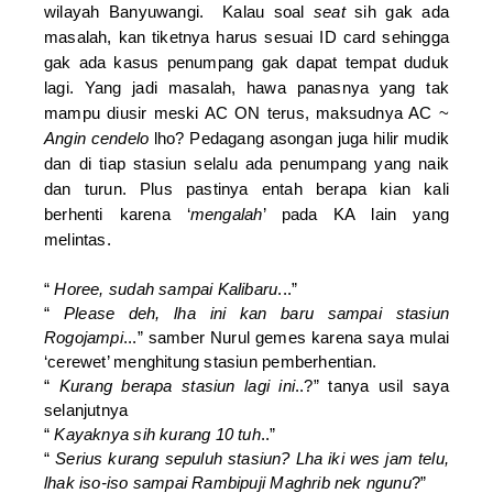
wilayah Banyuwangi.
Kalau soal
seat
sih gak ada
masalah, kan tiketnya harus sesuai ID card sehingga
gak ada kasus penumpang gak dapat tempat duduk
lagi. Yang jadi masalah, hawa panasnya yang tak
mampu diusir meski AC ON terus, maksudnya AC ~
Angin cendelo
lho? Pedagang asongan juga hilir mudik
dan di tiap stasiun selalu ada penumpang yang naik
dan turun. Plus pastinya entah berapa kian kali
berhenti karena ‘
mengalah
’ pada KA lain yang
melintas.
“
Horee, sudah sampai Kalibaru
...”
“
Please deh, lha ini kan baru sampai stasiun
Rogojampi
...” samber Nurul gemes karena saya mulai
‘cerewet’ menghitung stasiun pemberhentian.
“
Kurang berapa stasiun lagi ini
..?” tanya usil saya
selanjutnya
“
Kayaknya sih kurang 10 tuh
..”
“
Serius kurang sepuluh stasiun? Lha iki wes jam telu,
lhak iso-iso sampai Rambipuji Maghrib nek ngunu
?”