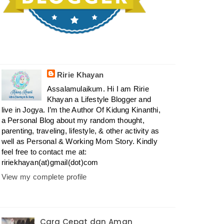
Ririe Khayan
Assalamulaikum. Hi I am Ririe
Khayan a Lifestyle Blogger and
live in Jogya. I’m the Author Of Kidung Kinanthi,
a Personal Blog about my random thought,
parenting, traveling, lifestyle, & other activity as
well as Personal & Working Mom Story. Kindly
feel free to contact me at:
ririekhayan(at)gmail(dot)com
View my complete profile
Cara Cepat dan Aman