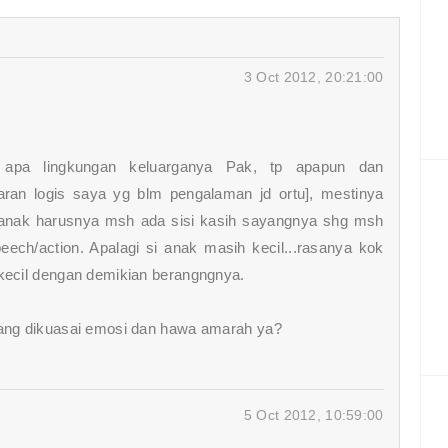
3 Oct 2012, 20:21:00
apa lingkungan keluarganya Pak, tp apapun dan
laran logis saya yg blm pengalaman jd ortu], mestinya
anak harusnya msh ada sisi kasih sayangnya shg msh
peech/action. Apalagi si anak masih kecil...rasanya kok
 kecil dengan demikian berangngnya.
dang dikuasai emosi dan hawa amarah ya?
5 Oct 2012, 10:59:00