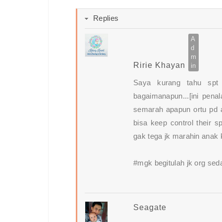
Replies
Ririe Khayan
Saya kurang tahu spt 
bagaimanapun...[ini pena
semarah apapun ortu pd 
bisa keep control their s
gak tega jk marahin anak
#mgk begitulah jk org se
Seagate