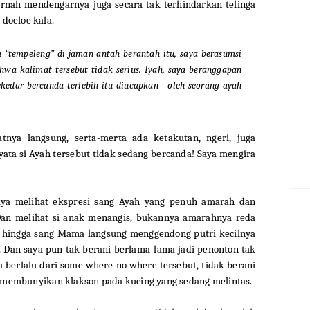
pernah mendengarnya juga secara tak terhindarkan telinga
doeloe kala.
a “tempeleng” di jaman antah berantah itu, saya berasumsi
ahwa kalimat tersebut tidak serius. Iyah, saya beranggapan
sekedar bercanda terlebih itu diucapkan oleh seorang ayah
atnya langsung, serta-merta ada ketakutan, ngeri, juga
yata si Ayah tersebut tidak sedang bercanda! Saya mengira
 saya melihat ekspresi sang Ayah yang penuh amarah dan
Dan melihat si anak menangis, bukannya amarahnya reda
gi hingga sang Mama langsung menggendong putri kecilnya
 Dan saya pun tak berani berlama-lama jadi penonton tak
 berlalu dari some where no where tersebut, tidak berani
embunyikan klakson pada kucing yang sedang melintas.