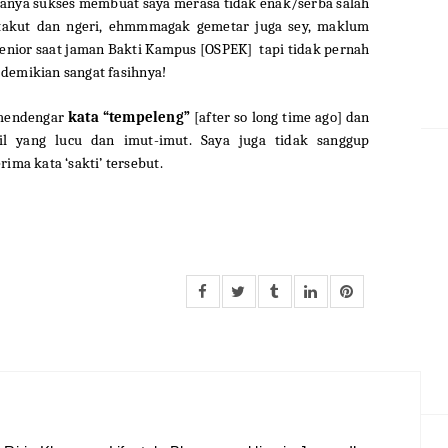
 hanya sukses membuat saya merasa tidak enak/serba salah
a takut dan ngeri, ehmmmagak gemetar juga sey, maklum
senior saat jaman Bakti Kampus [OSPEK] tapi tidak pernah
n demikian sangat fasihnya!
 mendengar
kata “tempeleng”
[after so long time ago] dan
il yang lucu dan imut-imut. Saya juga tidak sanggup
ma kata ‘sakti’ tersebut.