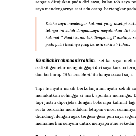
sengaja ditujukan pada diri saya, kalau toh saya 
saya mendengarnya saat ada orang bertengkar pada 
Ketika saya mendengar kalimat yang diselipi kat
telinga ini salah dengar...saya meyakinkan diri b
kalimat “
Nanti kamu tak Tempeleng!
” aselinya 
pada putri kecilnya yang berusia sekira 4 tahun.
Bismillahirrahmaanirrahiim
, ketika saya melih
sedikit gemetar menghinggapi diri saya karena tern
dan berharap
‘little accident’
itu hanya sesaat saja.
Tapi ternyata masih berkelanjutan..nyata sekali
menakutkan sehingga si anak spontan menangis. 
tapi justru diperjelas dengan beberapa kalimat la
serta berusaha meredakan letupan emosi suaminya.
diundang, dengan agak tergesa-gesa pun saya segera
memamerkan senyum untuk menyapa atau sekedar m