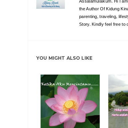
Assalamulaikum. Hi I am 
the Author Of Kidung Kin
parenting, traveling, lif
Story. Kindly feel free t
YOU MIGHT ALSO LIKE