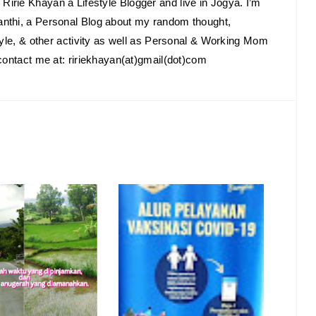
Ririe Khayan a Lifestyle Blogger and live in Jogya. I’m
anthi, a Personal Blog about my random thought,
estyle, & other activity as well as Personal & Working Mom
o contact me at: ririekhayan(at)gmail(dot)com