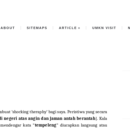
ABOUT
SITEMAPS
ARTICLE
UMKN VISIT
mbuat ‘shocking theraphy’ bagi saya. Peristiwa yang secara
di negeri atas angin dan jaman antah berantah
]. Kala
h mendengar kata “
tempeleng
” diucapkan langsung atau