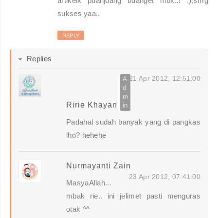
artikelx puanjuang buanget mbk..! :),smg
sukses yaa..
REPLY
Replies
21 Apr 2012, 12:51:00
Ririe Khayan
Padahal sudah banyak yang di pangkas
lho? hehehe
Nurmayanti Zain
23 Apr 2012, 07:41:00
MasyaAllah...
mbak rie.. ini jelimet pasti menguras
otak ^^