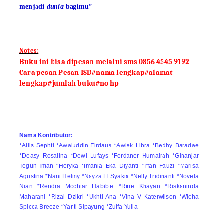
menjadi
dunia
bagimu
”
Notes:
Buku ini bisa dipesan melalui sms 0856 4545 9192
Cara pesan Pesan ISD#nama lengkap#alamat
lengkap#jumlah buku#no hp
Nama Kontributor:
*Allis Sephti *Awaluddin Firdaus *Awiek Libra *Bedhy Baradae
*Deasy Rosalina *Dewi Lufays *Ferdaner Humairah *Ginanjar
Teguh Iman *Heryka *Imania Eka Diyanti *Irfan Fauzi *Marisa
Agustina *Nani Helmy *Nayza El Syakia *Nelly Tridinanti *Novela
Nian *Rendra Mochtar Habibie *Ririe Khayan *Riskaninda
Maharani *Rizal Dzikri *Ukhti Ana *Vina V Katerwilson *Wicha
Spicca Breeze *Yanti Sipayung *Zulfa Yulia