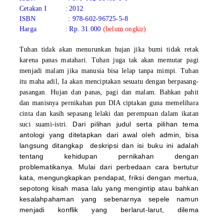
Cetakan I : 201
2
ISBN : 978-602-96725-5-8
Harga : Rp. 31.000
(belum ongkir)
Tuhan tidak akan menurunkan hujan jika bumi tidak retak
karena panas matahari. Tuhan juga tak akan memutar pagi
menjadi malam jika manusia bisa lelap tanpa mimpi. Tuhan
itu maha adil, Ia akan menciptakan sesuatu dengan berpasang-
pasangan. Hujan dan panas, pagi dan malam. Bahkan pahit
dan manisnya pernikahan pun DIA ciptakan guna memelihara
cinta dan kasih sepasang lelaki dan perempuan dalam ikatan
Dari pilihan judul serta pilihan tema
suci suami-istri.
antologi yang ditetapkan dari awal oleh admin, bisa
langsung ditangkap deskripsi dan isi buku ini adalah
tentang kehidupan pernikahan dengan
problematikanya. Mulai dari perbedaan cara bertutur
kata, mengungkapkan pendapat, friksi dengan mertua,
sepotong kisah masa lalu yang mengintip atau bahkan
kesalahpahaman yang sebenarnya sepele namun
menjadi konflik yang berlarut-larut, dilema