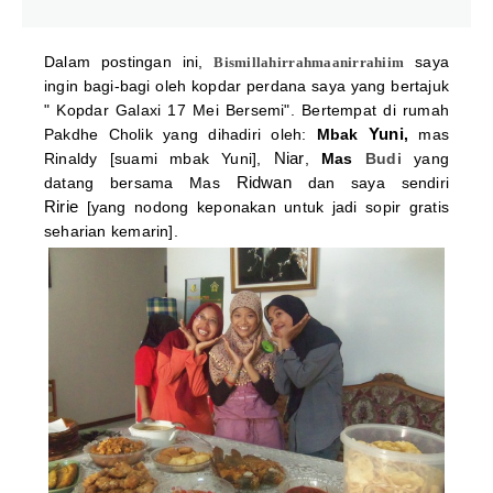
Dalam postingan ini,
saya
Bismillahirrahmaanirrahiim
ingin bagi-bagi oleh kopdar perdana saya yang bertajuk
" Kopdar Galaxi 17 Mei Bersemi".
Bertempat di rumah
Yuni
Pakdhe Cholik
yang dihadiri oleh:
Mbak
,
mas
Niar
Rinaldy [suami mbak Yuni],
,
Mas
Budi
yang
Ridwan
datang bersama Mas
dan saya sendiri
Ririe
[yang nodong keponakan untuk jadi sopir gratis
seharian kemarin].