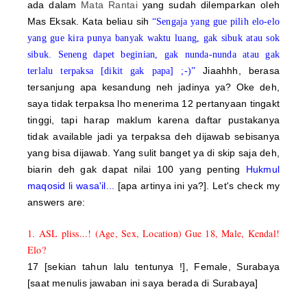
ada dalam
Mata Rantai
yang sudah dilemparkan oleh
Mas Eksak. Kata beliau sih
“Sengaja yang gue pilih elo-elo
yang gue kira punya banyak waktu luang, gak sibuk atau sok
sibuk. Seneng dapet beginian, gak nunda-nunda atau gak
Jiaahhh, berasa
terlalu terpaksa [dikit gak papa] ;-)”
tersanjung apa kesandung neh jadinya ya? Oke deh,
saya tidak terpaksa lho menerima 12 pertanyaan tingakt
tinggi, tapi harap maklum karena daftar pustakanya
tidak available jadi ya terpaksa deh dijawab sebisanya
yang bisa dijawab. Yang sulit banget ya di skip saja deh,
biarin deh gak dapat nilai 100 yang penting
Hukmul
maqosid li wasa'il...
[apa artinya ini ya?]. Let's check my
answers are:
1. ASL pliss...! (Age, Sex, Location) Gue 18, Male, Kendal!
Elo?
17 [sekian tahun lalu tentunya !], Female, Surabaya
[saat menulis jawaban ini saya berada di Surabaya]