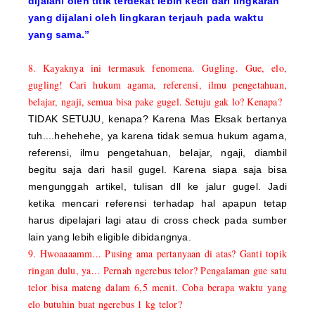
dijalani oleh titik terdekat lebih kecil dari lingkaran
yang dijalani oleh lingkaran terjauh pada waktu
yang sama.”
8. Kayaknya ini termasuk fenomena. Gugling. Gue, elo,
gugling! Cari hukum agama, referensi, ilmu pengetahuan,
belajar, ngaji, semua bisa pake gugel. Setuju gak lo? Kenapa?
TIDAK SETUJU, kenapa? Karena Mas Eksak bertanya
tuh....hehehehe, ya karena tidak semua hukum agama,
referensi, ilmu pengetahuan, belajar, ngaji, diambil
begitu saja dari hasil gugel. Karena siapa saja bisa
mengunggah artikel, tulisan dll ke jalur gugel. Jadi
ketika mencari referensi terhadap hal apapun tetap
harus dipelajari lagi atau di cross check pada sumber
lain yang lebih eligible dibidangnya.
9. Hwoaaaamm... Pusing ama pertanyaan di atas? Ganti topik
ringan dulu, ya... Pernah ngerebus telor? Pengalaman gue satu
telor bisa mateng dalam 6,5 menit. Coba berapa waktu yang
elo butuhin buat ngerebus 1 kg telor?