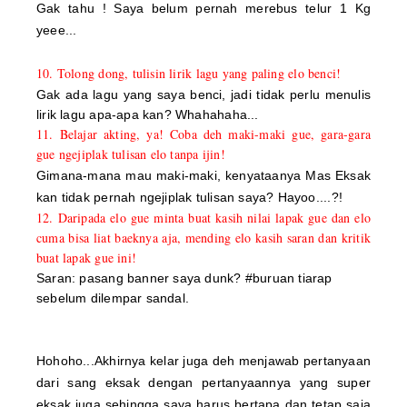
Gak tahu ! Saya belum pernah merebus telur 1 Kg
yeee...
10. Tolong dong, tulisin lirik lagu yang paling elo benci!
Gak ada lagu yang saya benci, jadi tidak perlu menulis
lirik lagu apa-apa kan? Whahahaha...
11. Belajar akting, ya! Coba deh maki-maki gue, gara-gara
gue ngejiplak tulisan elo tanpa ijin!
Gimana-mana mau maki-maki, kenyataanya Mas Eksak
kan tidak pernah ngejiplak tulisan saya? Hayoo....?!
12. Daripada elo gue minta buat kasih nilai lapak gue dan elo
cuma bisa liat baeknya aja, mending elo kasih saran dan kritik
buat lapak gue ini!
Saran: pasang banner saya dunk? #buruan tiarap
sebelum dilempar sandal.
Hohoho...Akhirnya kelar juga deh menjawab pertanyaan
dari sang eksak dengan pertanyaannya yang super
eksak juga sehingga saya harus bertapa dan tetap saja