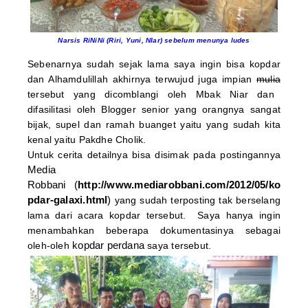
Narsis RiNiNi (Riri, Yuni, NIar) sebelum menunya ludes
Sebenarnya sudah sejak lama saya ingin bisa kopdar
dan Alhamdulillah akhirnya terwujud juga impian
mulia
tersebut yang dicomblangi oleh Mbak Niar dan
difasilitasi oleh Blogger senior yang orangnya sangat
bijak, supel dan ramah buanget yaitu yang sudah kita
kenal yaitu Pakdhe Cholik.
Untuk cerita detailnya bisa disimak pada postingannya
Media
Robbani (
http://www.mediarobbani.com/2012/05/ko
pdar-galaxi.html
)
yang sudah terposting tak berselang
lama dari acara kopdar tersebut.
Saya hanya ingin
menambahkan beberapa dokumentasinya sebagai
kopdar perdana
oleh-oleh
saya tersebut.