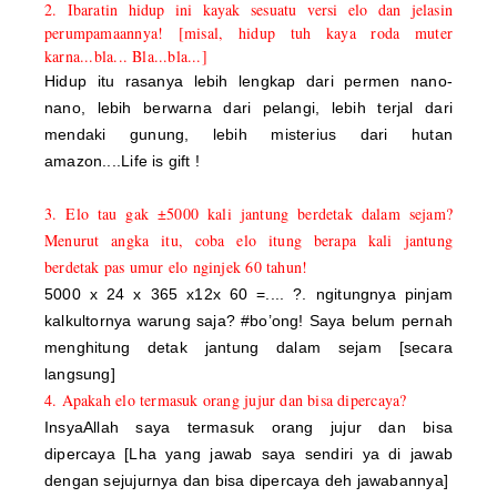
2. Ibaratin hidup ini kayak sesuatu versi elo dan jelasin
perumpamaannya! [misal, hidup tuh kaya roda muter
karna...bla... Bla...bla...]
Hidup itu rasanya lebih lengkap dari permen nano-
nano, lebih berwarna dari pelangi, lebih terjal dari
mendaki gunung, lebih misterius dari hutan
amazon....Life is gift !
3. Elo tau gak ±5000 kali jantung berdetak dalam sejam?
Menurut angka itu, coba elo itung berapa kali jantung
berdetak pas umur elo nginjek 60 tahun!
5000 x 24 x 365 x12x 60 =.... ?. ngitungnya pinjam
kalkultornya warung saja? #bo’ong! Saya belum pernah
menghitung detak jantung dalam sejam [secara
langsung]
4. Apakah elo termasuk orang jujur dan bisa dipercaya?
InsyaAllah saya termasuk orang jujur dan bisa
dipercaya [Lha yang jawab saya sendiri ya di jawab
dengan sejujurnya dan bisa dipercaya deh jawabannya]