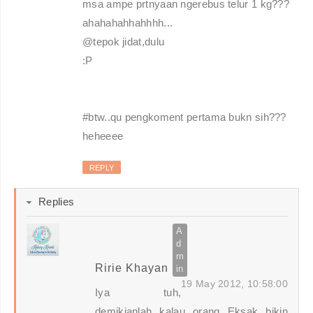
msa ampe prtnyaan ngerebus telur 1 kg???
ahahahahhahhhh...
@tepok jidat,dulu
:P
#btw..qu pengkoment pertama bukn sih???
heheeee
REPLY
Replies
Ririe Khayan
19 May 2012, 10:58:00
Iya tuh,
demikianlah kalau orang Eksak bikin