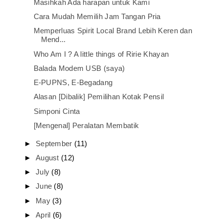
Masihkah Ada harapan untuk Kami
Cara Mudah Memilih Jam Tangan Pria
Memperluas Spirit Local Brand Lebih Keren dan
Mend...
Who Am I ? A little things of Ririe Khayan
Balada Modem USB (saya)
E-PUPNS, E-Begadang
Alasan [Dibalik] Pemilihan Kotak Pensil
Simponi Cinta
[Mengenal] Peralatan Membatik
►
September
(11)
►
August
(12)
►
July
(8)
►
June
(8)
►
May
(3)
►
April
(6)