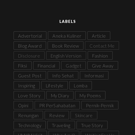
LABELS
Advertorial
Aneka Kuliner
Article
Blog Award
Book Review
Contact Me
Disclosure
English Version
Fashion
Fiksi
Financial
Gadget
Give Away
Guest Post
Info Sehat
Informasi
Inspiring
Lifestyle
Lomba
Love Story
My Diary
My Poems
Opini
PR PerSahabatan
Pernik-Pernik
Renungan
Review
Skincare
Technology
Traveling
True Story