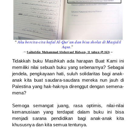
Aku bercita-cita hafal Al-Qur’an dan bisa sholat di Masjidil
“
Aqsa.
”
~
Saifuddin Muhammad Abdurrauf Ridwan, 11 tahun (P.163)
~
Tidakkah buku Masihkah ada harapan Buat Kami ini
memiliki nilai sebuah buku yang sebenarnya? Sebagai
jendela, pengkayaan hati, suluh solidaritas bagi anak-
anak kita buat saudara-saudara mereka nun jauh di
Palestina yang hak-haknya direnggut dengan semena-
mena?
Semoga semangat juang, rasa optimis, nilai-nilai
kemanusiaan yang terdapat dalam buku ini bisa
menjadi sarana pendidikan bagi anak-anak kita
khususnya dan kita semua tentunya.