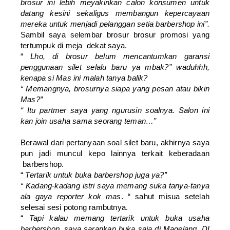
brosur ini lebih meyakinkan calon konsumen untuk
datang kesini sekaligus membangun kepercayaan
mereka untuk menjadi pelanggan setia barbershop ini”.
Sambil saya selembar brosur brosur promosi yang
tertumpuk di meja dekat saya.
“
Lho, di brosur belum mencantumkan garansi
penggunaan silet selalu baru ya mbak?” waduhhh,
kenapa si Mas ini malah tanya balik?
“ Memangnya, brosurnya siapa yang pesan atau bikin
Mas?”
“ Itu partmer saya yang ngurusin soalnya. Salon ini
kan join usaha sama seorang teman…”
Berawal dari pertanyaan soal silet baru, akhirnya saya
pun jadi muncul kepo lainnya terkait keberadaan
barbershop.
“
Tertarik untuk buka barbershop juga ya?”
“ Kadang-kadang istri saya memang suka tanya-tanya
ala gaya reporter kok mas
. “ sahut misua setelah
selesai sesi potong rambutnya.
“
Tapi kalau memang tertarik untuk buka usaha
barbershop, saya sarankan buka saja di Magelang. DI