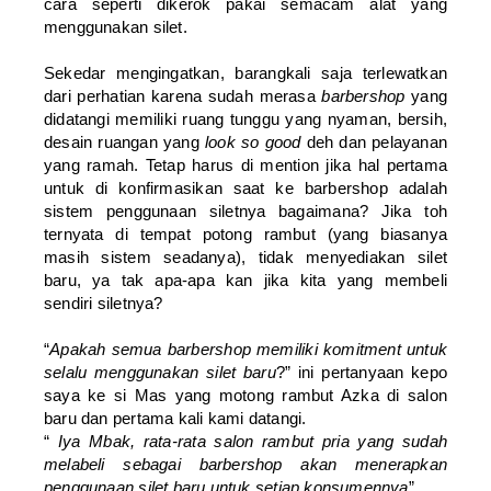
cara seperti dikerok pakai semacam alat yang
menggunakan silet.
Sekedar mengingatkan, barangkali saja terlewatkan
dari perhatian karena sudah merasa
barbershop
yang
didatangi memiliki ruang tunggu yang nyaman, bersih,
desain ruangan yang
look so good
deh dan pelayanan
yang ramah. Tetap harus di mention jika hal pertama
untuk di konfirmasikan saat ke barbershop adalah
sistem penggunaan siletnya bagaimana? Jika toh
ternyata di tempat potong rambut (yang biasanya
masih sistem seadanya), tidak menyediakan silet
baru, ya tak apa-apa kan jika kita yang membeli
sendiri siletnya?
“
Apakah semua barbershop memiliki komitment untuk
selalu menggunakan silet baru
?” ini pertanyaan kepo
saya ke si Mas yang motong rambut Azka di salon
baru dan pertama kali kami datangi.
“
Iya Mbak, rata-rata salon rambut pria yang sudah
melabeli sebagai barbershop akan menerapkan
penggunaan silet baru untuk setiap konsumennya
”.