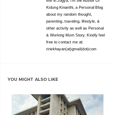
live in Jogya. I’m the Author Of
Kidung Kinanthi, a Personal Blog
about my random thought,
parenting, traveling, lifestyle, &
other activity as well as Personal
& Working Mom Story. Kindly feel
free to contact me at:
ririekhayan(at)gmail(dot)com
YOU MIGHT ALSO LIKE