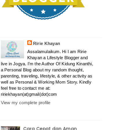
Ririe Khayan
Assalamulaikum. Hi I am Ririe
Khayan a Lifestyle Blogger and
live in Jogya. I’m the Author Of Kidung Kinanthi,
a Personal Blog about my random thought,
parenting, traveling, lifestyle, & other activity as
well as Personal & Working Mom Story. Kindly
feel free to contact me at:
ririekhayan(at)gmail(dot)com
View my complete profile
Cara Cepat dan Aman