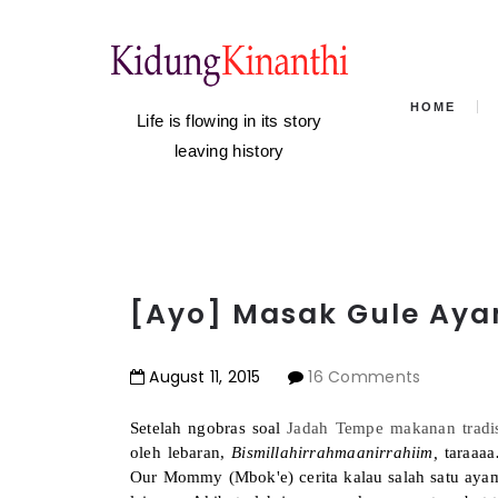
HOME
Life is flowing in its story
leaving history
[Ayo] Masak Gule Ay
August
11
,
2015
16 Comments
Setelah ngobras soal
Jadah Tempe makanan tradi
oleh lebaran,
Bismillahirrahmaanirrahiim,
taraaa
Our Mommy (Mbok'e) cerita kalau salah satu aya