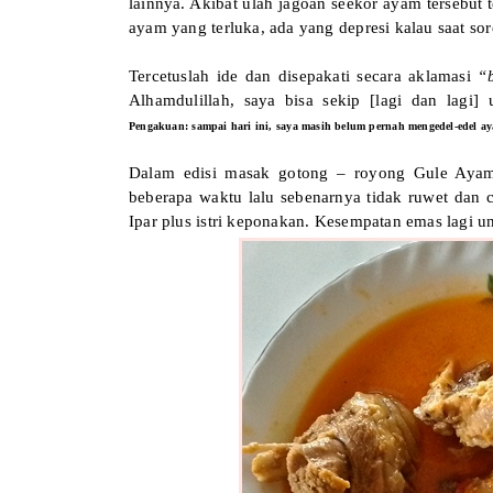
lainnya. Akibat ulah jagoan seekor ayam tersebu
ayam yang terluka, ada yang depresi kalau saat 
Tercetuslah ide dan disepakati secara aklamasi
“
Alhamdulillah, saya bisa sekip [lagi dan lagi
Pengakuan: sampai hari ini, saya masih belum pernah mengedel-edel aya
Dalam edisi masak gotong – royong Gule Aya
beberapa waktu lalu sebenarnya tidak ruwet dan
Ipar plus istri keponakan. Kesempatan emas lagi 