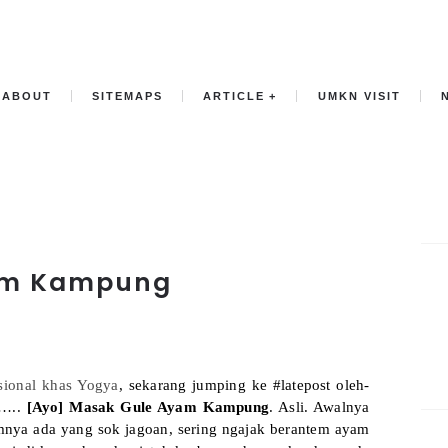
ABOUT
SITEMAPS
ARTICLE
UMKN VISIT
am Kampung
sional khas Yogya
, sekarang jumping ke #latepost oleh-
a…..
[Ayo] Masak Gule Ayam Kampung
. Asli. Awalnya
mnya ada yang sok jagoan, sering ngajak berantem ayam