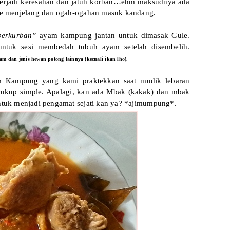
t terjadi keresahan dan jatuh korban…ehm maksudnya ada
sore menjelang dan ogah-ogahan masuk kandang.
berkurban”
ayam kampung jantan untuk dimasak Gule.
] untuk sesi membedah tubuh ayam setelah disembelih.
m dan jenis hewan potong lainnya (kecuali ikan lho).
m Kampung yang kami praktekkan saat mudik lebaran
 cukup simple. Apalagi, kan ada Mbak (kakak) dan mbak
untuk menjadi pengamat sejati kan ya? *ajimumpung*.