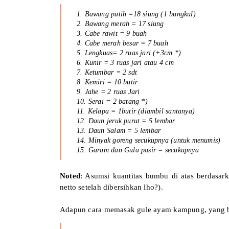
1.
Bawang putih =18 siung (1 bungkul)
2.
Bawang merah = 17 siung
3.
Cabe rawit = 9 buah
4.
Cabe merah besar = 7 buah
5.
Lengkuas= 2 ruas jari (+3cm *)
6.
Kunir = 3 ruas jari atau 4 cm
7.
Ketumbar = 2 sdt
8.
Kemiri = 10 butir
9.
Jahe = 2 ruas Jari
10.
Serai = 2 batang *)
11.
Kelapa = 1butir (diambil santanya)
12.
Daun jeruk purut = 5 lembar
13.
Daun Salam = 5 lembar
14.
Minyak goreng secukupnya (untuk menumis)
15.
Garam dan Gula pasir = secukupnya
Noted
: Asumsi kuantitas bumbu di atas berdasar
netto setelah dibersihkan lho?).
Adapun cara memasak gule ayam kampung, yang bisa 