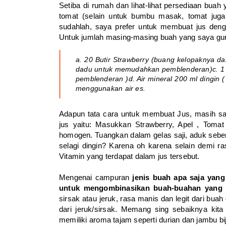
Setiba di rumah dan lihat-lihat persediaan bua
tomat (selain untuk bumbu masak, tomat jug
sudahlah, saya prefer untuk membuat jus deng
Untuk jumlah masing-masing buah yang saya gu
a. 20 Butir Strawberry (buang kelopaknya da
dadu untuk memudahkan pemblenderan)
c. 
pemblenderan )
d. Air mineral 200 ml dingin 
menggunakan air es.
Adapun tata cara untuk membuat Jus, masih s
jus yaitu: Masukkan Strawberry, Apel , Tomat
homogen. Tuangkan dalam gelas saji, aduk seben
selagi dingin? Karena oh karena selain demi r
Vitamin yang terdapat dalam jus tersebut.
Mengenai campuran
jenis buah apa saja yang
untuk mengombinasikan buah-buahan yang 
sirsak atau jeruk, rasa manis dan legit dari bu
dari jeruk/sirsak. Memang sing sebaiknya ki
memiliki aroma tajam seperti durian dan jambu bi