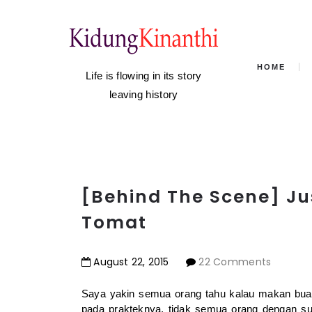
HOME
Life is flowing in its story
leaving history
[Behind The Scene] Ju
Tomat
August
22
,
2015
22 Comments
Saya yakin semua orang tahu kalau makan buah 
pada prakteknya, tidak semua orang dengan s