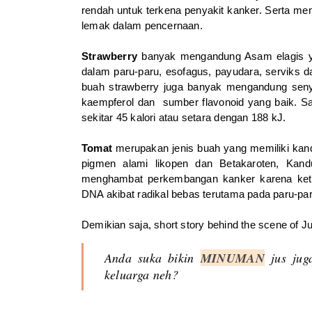
rendah untuk terkena penyakit kanker. Serta men
lemak dalam pencernaan.
Strawberry
banyak mengandung Asam elagis y
dalam paru-paru, esofagus, payudara, serviks d
buah strawberry juga banyak mengandung senyawa
kaempferol dan sumber flavonoid yang baik.
Sa
sekitar 45 kalori atau setara dengan 188 kJ.
Tomat
merupakan jenis buah yang memiliki kandun
pigmen alami likopen dan Betakaroten, Kand
menghambat perkembangan kanker karena keti
DNA akibat radikal bebas terutama pada paru-par
Demikian saja, short story behind the scene of J
Anda suka bikin
MINUMAN
jus jug
keluarga neh?