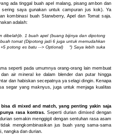
h yang ada tinggal buah apel malang, pisang ambon dan
a sering saya gunakan untuk campuran jus kok). Ya
an kombinasi buah Starwberry, Apel dan Tomat saja.
nakan adalah:
n dibelah)
b. 1 buah apel (buang bijinya dan dipotong
1 buah tomat (Dipotong jadi 6 juga untuk memudahkan
( +5 potong es batu --> Optional)
*) Saya lebih suka
ama seperti pada umumnya orang-orang lain membuat
 dan air mineral ke dalam blender dan putar hingga
tar dan habiskan secepatnya ya selagi dingin. Kenapa
asa segar yang maknyus, juga untuk menjaga kualitas
 bisa di mixed and match, yang penting yakin saja
punya rasa kontras.
Seperti durian dimixed dengan
ah durian semakin menggigit dengan sentuhan rasa asam
ta tidak mengkombinasikan jus buah yang sama-sama
ji, nangka dan durian.