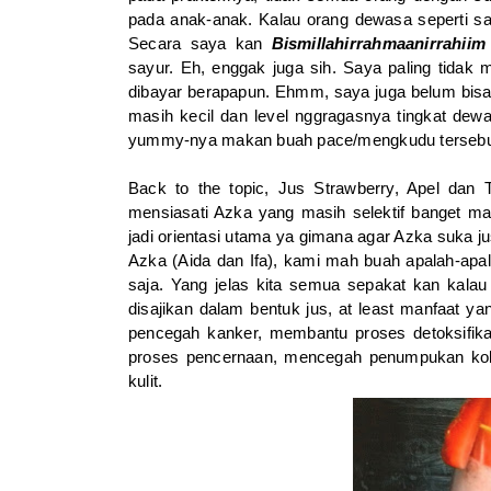
pada anak-anak. Kalau orang dewasa seperti sa
Secara saya kan
Bismillahirrahmaanirrahiim
sayur. Eh, enggak juga sih. Saya paling tida
dibayar berapapun. Ehmm, saya juga belum bis
masih kecil dan level nggragasnya tingkat dew
yummy-nya makan buah pace/mengkudu terseb
Back to the topic, Jus Strawberry, Apel dan
mensiasati Azka yang masih selektif banget mak
jadi orientasi utama ya gimana agar Azka suka j
Azka (Aida dan Ifa), kami mah buah apalah-apala
saja. Yang jelas kita semua sepakat kan kalau
disajikan dalam bentuk jus, at least manfaat ya
pencegah kanker, membantu proses detoksifi
proses pencernaan, mencegah penumpukan kole
kulit.