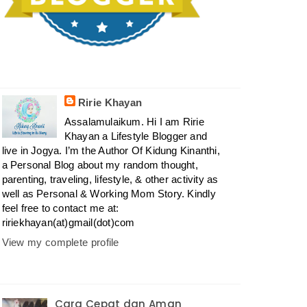
Ririe Khayan
Assalamulaikum. Hi I am Ririe
Khayan a Lifestyle Blogger and
live in Jogya. I’m the Author Of Kidung Kinanthi,
a Personal Blog about my random thought,
parenting, traveling, lifestyle, & other activity as
well as Personal & Working Mom Story. Kindly
feel free to contact me at:
ririekhayan(at)gmail(dot)com
View my complete profile
Cara Cepat dan Aman