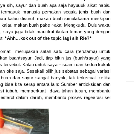
ya sih, sayur dan buah apa saja hayuuuk sikat habis.
termasuk manusia pemakan segala jenis buah dan
k mau kalau disuruh makan buah simalakama meskipun
a kalau makan buah pake ~aka: Mengkudu. Dulu waktu
a, saya juga tidak mau ikut-ikutan teman yang dengan
ut.
*Ahh…kok out of the topic lagi sih Rie?*
 Tomat merupakan salah satu cara (terutama) untuk
an buah/sayur. Jadi, tiap bikin jus (buah/sayur) yang
us tersebut. Kalau untuk saya – suami dan kedua kakak
h oke saja. Sesekali pilih jus sebatas sebagai variasi
 buah dan sayur sangat banyak, tak terkecuali ketika
ng bisa kita serap antara lain: Sumber antioksidan dan
kasi tubuh, memperkuat daya tahan tubuh, membantu
sterol dalam darah, membantu proses regeerasi sel