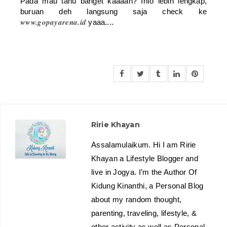
Pada mau tahu banget kaaaan? Info lebih lengkap,
buruan deh langsung saja check ke
www.gopayarena.id
yaaa....
Ririe Khayan
Assalamulaikum. Hi I am Ririe
Khayan a Lifestyle Blogger and
live in Jogya. I’m the Author Of
Kidung Kinanthi, a Personal Blog
about my random thought,
parenting, traveling, lifestyle, &
other activity as well as Personal