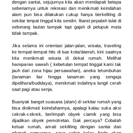
dengan santai, sejujurnya kita akan mendapati betapa
sebenarnya untuk rekreasi dan menikmati keindahan
alam pun bisa dilakukan cukup hanya berkeliling di
sekitar tenpat tinggal kita sendiri. Ibarat pepatah lalat di
seberang lautan tampak tapi gajah di pelupuk mata
tidak tampak.
Jika selama ini orientasi jalan-jalan, wisata, traveling
ke tempat-tempat hits di luar kota/daerah, kini saatnya
kita menikmati wisata di dekat rumah. Melihat
hamparan sawah
( kebetulan tempat tinggal kami tak
jauh dari zona hijau persawahan), aneka tetumbuhan
(tanaman liar hingga tanaman yang sengaja
dipelihara/budidaya), menikmati indahnya langit cerah
saat pagi atau senja.
Buanyak banget suasana (alam) di sekitar rumah yang
bisa dinikmati keindahannya, apalagi kalau suka aksi
cekrak-cekrek, berlimpah obyek ciamik yang bisa
dijadikan obyek pemotretan. Gak percaya? Cobalah
keluar rumah, amati sekililing dengan santai dan
nikmati semuanya, saya yakin kalau Anda akan