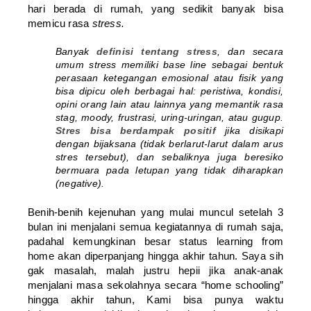
hari berada di rumah, yang sedikit banyak bisa
memicu rasa
stress.
Banyak
definisi tentang stress
, dan secara
umum stress memiliki
base line
sebagai bentuk
perasaan ketegangan emosional atau fisik yang
bisa dipicu oleh berbagai hal: peristiwa, kondisi,
opini orang lain atau lainnya yang memantik rasa
stag, moody, frustrasi, uring-uringan, atau gugup.
Stres bisa berdampak positif
jika disikapi
dengan bijaksana (tidak berlarut-larut dalam arus
stres tersebut), dan sebaliknya juga beresiko
bermuara pada letupan yang tidak diharapkan
(
negative
).
Benih-benih kejenuhan yang mulai muncul setelah 3
bulan ini menjalani semua kegiatannya di rumah saja,
padahal kemungkinan besar status learning from
home akan diperpanjang hingga akhir tahun. Saya sih
gak masalah, malah justru hepii jika anak-anak
menjalani masa sekolahnya secara “home schooling”
hingga akhir tahun, Kami bisa punya waktu