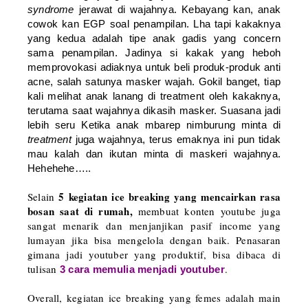
syndrome
jerawat di wajahnya. Kebayang kan, anak
cowok kan EGP soal penampilan. Lha tapi kakaknya
yang kedua adalah tipe anak gadis yang concern
sama penampilan. Jadinya si kakak yang heboh
memprovokasi adiaknya untuk beli produk-produk anti
acne, salah satunya masker wajah. Gokil banget, tiap
kali melihat anak lanang di treatment oleh kakaknya,
terutama saat wajahnya dikasih masker. Suasana jadi
lebih seru Ketika anak mbarep nimburung minta di
treatment
juga wajahnya, terus emaknya ini pun tidak
mau kalah dan ikutan minta di maskeri wajahnya.
Hehehehe…..
5 kegiatan ice breaking yang mencairkan rasa
Selain
bosan saat di rumah,
membuat konten youtube juga
sangat menarik dan menjanjikan pasif income yang
lumayan jika bisa mengelola dengan baik. Penasaran
gimana jadi youtuber yang produktif, bisa dibaca di
tulisan
.
3 cara memulia menjadi youtuber
Overall, kegiatan ice breaking yang femes adalah main