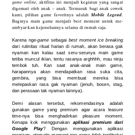
game online,
aktifitas
ini
menjadi kegiatan yang sangat
digemari oleh anak – anak. Termasuk bagi anak cowok
kami, pilihan game favoritnya adalah
Mobile Legend
.
Baginya main game menjadi best moment untuk me-
ambyar-kan kejenuhannya selama di rumah saja.
Karena nge-
game
sebagai
best moment ice breaking
dari rutinitas ritual harian di rumah, akan berasa gak
nyaman kan kalau saat seru-serunya main game
tetiba muncul iklan, tentu rasanya arghhhh, mau ninju
tembok tuh. Kan saat anak-anak main game,
harapannya akan mendapatkan rasa suka cita,
gembira, yang bisa membuat mereka bisa
melepaskan rasa gak nyaman (jenuh, bosen, stag,
dan perasaan tak nyaman lainnya).
Demi alasan tersebut, rekomendasinya adalah
gunakan game yang premium agar acara leasure
time-nya bisa menghadirkan pleasure moment.
Kenapa kok menggunakan
aplikasi premium dari
Google Play
? Dengan menggunakan aplikasi
premium, otomatis moment nge-game tidak terditraksi