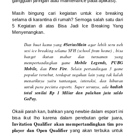
gangguan jaringan atau maintenance pada aplikasi).
Masih bingung cari kegiatan untuk ice breaking
selama di karantina di rumah? Semoga salah satu dari
5 Kegiatan di atas Bisa Jadi Ice Breaking Yang
Menyenangkan.
Dan buat kamu yang
#SeriusMain
agar lebih seru neh
sesi ice breaking selama SFH (
school from home
) , bisa
banget ikutan mabar dan turnamen yang
mempertandingkan game
Mobile Legends, PUBG
Mobile,
dan
Free Fire
. Selain pertandingan 3 game
popular tersebut, terdapat suguhan lain yang tak kalah
menariknya yaitu tantangan, interaksi, dan hiburan
untuk para pecinta esports. Super serunya, ada
hadiah
total senilai Rp 1 Miliar dan puluhan juta saldo
GoPay.
Okaiii parah kan, bahkan yang newbie dalam esport ini
bisa ikut lho karena dalam perebutan gelar juara,
Invitation Qualifier akan mempertandingkan tim pro
player dan Open Qualifier
yang akan terbuka untuk