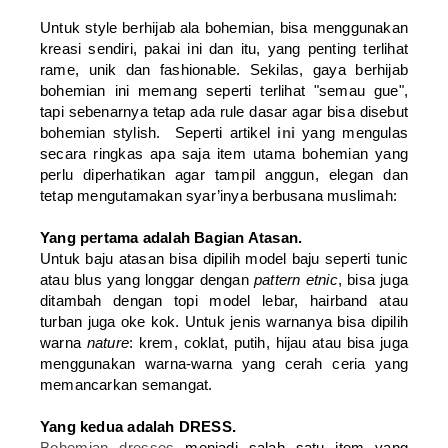
Untuk style berhijab ala bohemian, bisa menggunakan
kreasi sendiri, pakai ini dan itu, yang penting terlihat
rame, unik dan fashionable. Sekilas, gaya berhijab
bohemian ini memang seperti terlihat "semau gue",
tapi sebenarnya tetap ada rule dasar agar bisa disebut
bohemian stylish. Seperti artikel
ini
yang mengulas
secara ringkas apa saja item utama bohemian yang
perlu diperhatikan agar tampil anggun, elegan dan
tetap mengutamakan syar’inya berbusana muslimah:
Yang pertama adalah Bagian Atasan.
Untuk baju atasan bisa dipilih model baju seperti tunic
atau blus yang longgar dengan
pattern etnic
, bisa juga
ditambah dengan topi model lebar, hairband atau
turban juga oke kok. Untuk jenis warnanya bisa dipilih
warna
nature
: krem, coklat, putih, hijau atau bisa juga
menggunakan warna-warna yang cerah ceria yang
memancarkan semangat.
Yang kedua adalah DRESS.
Bohemian dresses
menjadi salah satu item yang