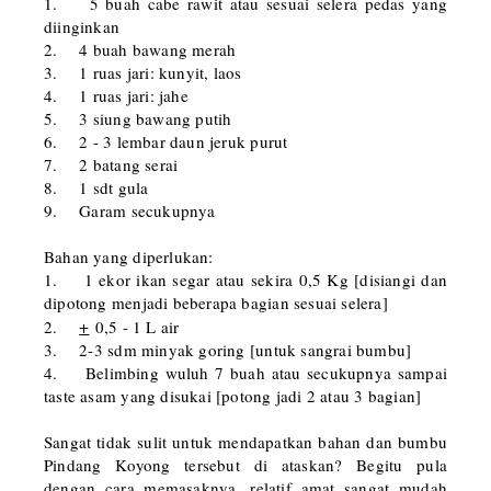
1. 5 buah cabe rawit atau sesuai selera pedas yang
diinginkan
2. 4 buah bawang merah
3. 1 ruas jari: kunyit, laos
4. 1 ruas jari: jahe
5. 3 siung bawang putih
6. 2 - 3 lembar daun jeruk purut
7. 2 batang serai
8. 1 sdt gula
9. Garam secukupnya
Bahan yang diperlukan:
1. 1 ekor ikan segar atau sekira 0,5 Kg [disiangi dan
dipotong menjadi beberapa bagian sesuai selera]
+
2.
0,5 - 1 L air
3. 2-3 sdm minyak goring [untuk sangrai bumbu]
4. Belimbing wuluh 7 buah atau secukupnya sampai
taste asam yang disukai [potong jadi 2 atau 3 bagian]
Sangat tidak sulit untuk mendapatkan bahan dan bumbu
Pindang Koyong tersebut di ataskan? Begitu pula
dengan cara memasaknya, relatif amat sangat mudah