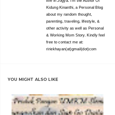
live in Jogya. I’m the Author Of
Kidung Kinanthi, a Personal Blog
about my random thought,
parenting, traveling, lifestyle, &
other activity as well as Personal
& Working Mom Story. Kindly feel
free to contact me at:
ririekhayan(at)gmail(dot)com
YOU MIGHT ALSO LIKE