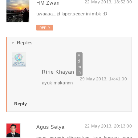
22 May 2013, 18:52:00
HM Zwan
uwaaaa...jd laper,seger ini mbk :D
REPLY
Replies
Ririe Khayan
29 May 2013, 14:41:00
ayuk makannn
Reply
22 May 2013, 20:13:00
Agus Setya
saya pernah dibawakan ikan lemuru yang