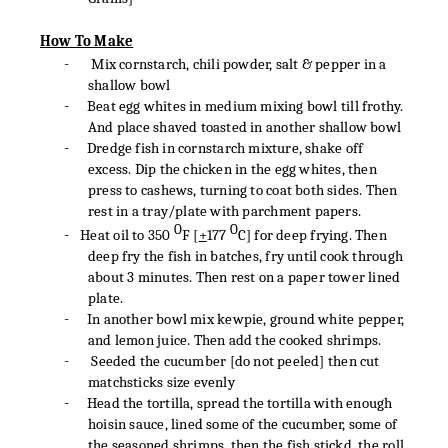
How To Make
-
Mix cornstarch, chili powder, salt & pepper in a
shallow bowl
-
Beat egg whites in medium mixing bowl till frothy.
And place shaved toasted in another shallow bowl
-
Dredge fish in cornstarch mixture, shake off
excess. Dip the chicken in the egg whites, then
press to cashews, turning to coat both sides. Then
rest in a tray/plate with parchment papers.
O
O
-
Heat oil to 350
F [
+
177
C] for deep frying. Then
deep fry the fish in batches, fry until cook through
about 3 minutes. Then rest on a paper tower lined
plate.
-
In another bowl m
ix kewpie, ground white pepper,
and lemon juice. Then add the cooked shrimps.
-
Seeded the cucumber [do not peeled] then cut
matchsticks size evenly
-
Head the tortilla, spread the tortilla with enough
hoisin sauce, lined some of the cucumber, some of
the seasoned shrimps, then the fish stickd, the roll