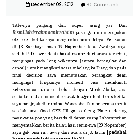
December
09
,
2012
80 Comments
Title-nya panjang dan super asing ya? Dan
Bismillahirrahmaanirrahiim
postingan ini merupakan
oleh-oleh ketika saya menghadiri acara Gebyar Perikanan
di JX Surabaya pada 19 Nopember lalu. Awalnya saya
sudah PeDe over dosis bakal escape dari acara tersebut,
mengingat pada long wikennya [antara berangkat dan
cancel] untuk mengikuti acara mbolang ke Dieng dan pada
final decision saya memutuskan berangkat demi
mengingat langkanya moment bisa menikmati
kebersamaan di alam bebas dengan Mbak Alaika, Una
serta kemudian muncul sesosok blogger Idah Ceris ketika
saya menjejak di terminal Wonosobo. Dan beberapa menit
setelah saya fixed OKE I’ll go to dieng Plateu....dering
pesawat telpon yang berada di depan ruang Laboratorium
menyentakkan berita kalau hari senin-nya [29 Nopember]
saya gak bisa
run away
dari acara di JX Jatim
[padahal