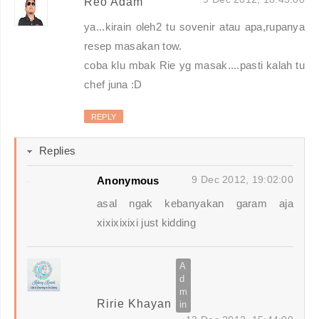
Reo Adam
ya...kirain oleh2 tu sovenir atau apa,rupanya
resep masakan tow.
coba klu mbak Rie yg masak....pasti kalah tu
chef juna :D
REPLY
Replies
9 Dec 2012, 19:02:00
Anonymous
asal ngak kebanyakan garam aja
xixixixixi just kidding
Ririe Khayan