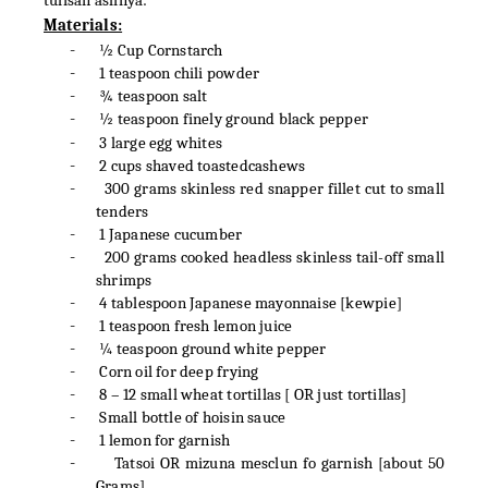
tulisan aslinya:
Materials:
-
½ Cup Cornstarch
-
1 teaspoon chili powder
-
¾ teaspoon salt
-
½ teaspoon finely ground black pepper
-
3 large egg whites
-
2 cups shaved toastedcashews
-
300 grams skinless red snapper fillet cut to small
tenders
-
1 Japanese cucumber
-
200 grams cooked headless skinless tail-off small
shrimps
-
4 tablespoon Japanese mayonnaise [kewpie]
-
1 teaspoon fresh lemon juice
-
¼ teaspoon ground white pepper
-
Corn oil for deep frying
-
8 – 12 small wheat tortillas [ OR just tortillas]
-
Small bottle of hoisin sauce
-
1 lemon for garnish
-
Tatsoi OR mizuna mesclun fo garnish [about 50
Grams]