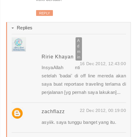
REPLY
Replies
Ririe Khayan
16 Dec 2012, 12:43:00
InsyaAllah nti
setelah 'badai' di off line mereda akan
saya buat reportase traveling terlama di
perjalanan [yg pernah saya lakukan]...
22 Dec 2012, 00:19:00
zachflazz
asyiik. saya tunggu banget yang itu.