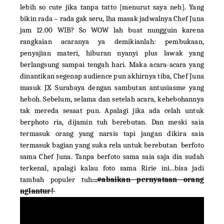
lebih so cute jika tanpa tatto [menurut saya neh]. Yang
bikin rada – rada gak seru, lha masak jadwalnya Chef Juna
jam 12.00 WIB? So WOW lah buat nungguin karena
rangkaian acaranya ya demikianlah: pembukaan,
penyajian materi, hiburan nyanyi plus lawak yang
berlangsung sampai tengah hari. Maka acara-acara yang
dinantikan segenap audience pun akhirnya tiba, Chef Juna
masuk JX Surabaya dengan sambutan antusiasme yang
heboh. Sebelum, selama dan setelah acara, kehebohannya
tak mereda sesaat pun. Apalagi jika ada celah untuk
berphoto ria, dijamin tuh berebutan. Dan meski saia
termasuk orang yang narsis tapi jangan dikira saia
termasuk bagian yang suka rela untuk berebutan
berfoto
sama Chef Juna. Tanpa berfoto sama saia saja dia sudah
terkenal, apalagi kalau foto sama Ririe ini...bisa jadi
tambah populer tuh
...#abaikan pernyataan orang
nglantur!