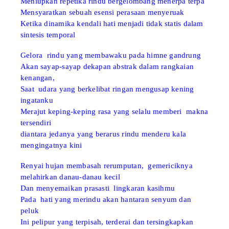
Meniupkan repetika rindu bergelombang menerpa terpa
Mensyaratkan sebuah esensi perasaan menyeruak
Ketika dinamika kendali hati menjadi tidak statis dalam
sintesis temporal
Gelora rindu yang membawaku pada himne gandrung
Akan sayap-sayap dekapan abstrak dalam rangkaian
kenangan,
Saat udara yang berkelibat ringan mengusap kening
ingatanku
Merajut keping-keping
rasa
yang selalu memberi
makna
tersendiri
diantara jedanya yang
berarus rindu menderu
kala
mengingatnya kini
Renyai hujan membasah rerumputan, gemericiknya
melahirkan danau-danau kecil
Dan menyemaikan prasasti lingkaran kasihmu
Pada hati yang merindu akan hantaran senyum dan
peluk
Ini pelipur yang terpisah, terderai dan tersingkapkan