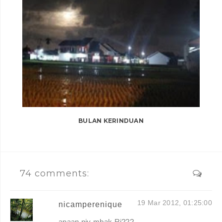
BULAN KERINDUAN
74 comments:
19 Mar 2012, 01:25:00
nicamperenique
apaan niy mbak Ri???