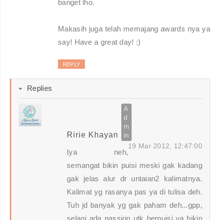
banget lho.
Makasih juga telah memajang awards nya ya
say! Have a great day! :)
REPLY
Replies
Ririe Khayan
19 Mar 2012, 12:47:00
Iya neh,
semangat bikin puisi meski gak kadang
gak jelas alur dr untaian2 kalimatnya.
Kalimat yg rasanya pas ya di tulisa deh.
Tuh jd banyak yg gak paham deh...gpp,
selagi ada passion utk berpuisi ya bikin