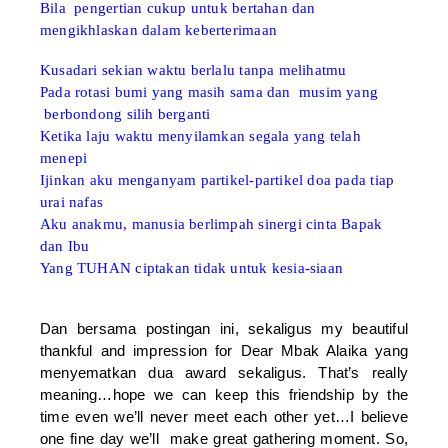
Bila pengertian cukup untuk bertahan dan
mengikhlaskan dalam keberterimaan
Kusadari sekian waktu berlalu tanpa melihatmu
Pada rotasi bumi yang masih sama dan musim yang
berbondong silih berganti
Ketika laju waktu menyilamkan segala yang telah
menepi
Ijinkan aku menganyam partikel-partikel doa pada tiap
urai nafas
Aku anakmu, manusia berlimpah sinergi cinta Bapak
dan Ibu
Yang TUHAN ciptakan tidak untuk kesia-siaan
Dan bersama postingan ini, sekaligus my beautiful
thankful and impression for Dear Mbak Alaika yang
menyematkan dua award sekaligus. That’s really
meaning…hope we can keep this friendship by the
time even we’ll never meet each other yet…I believe
one fine day we’ll make great gathering moment. So,