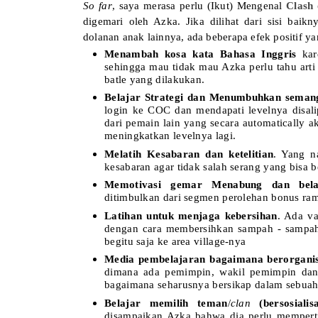
So far
, saya merasa perlu (Ikut) Mengenal
Clash 
digemari oleh Azka. Jika dilihat dari sisi bai
dolanan anak lainnya, ada beberapa efek positif y
Menambah kosa kata Bahasa Inggris
kar
sehingga mau tidak mau Azka perlu tahu art
batle yang dilakukan.
Belajar Strategi dan Menumbuhkan seman
login ke COC dan mendapati levelnya disali
dari pemain lain yang secara automatically a
meningkatkan levelnya lagi.
Melatih Kesabaran dan ketelitian
. Yang n
kesabaran agar tidak salah serang yang bisa b
Memotivasi gemar Menabung dan bela
ditimbulkan dari segmen perolehan bonus ram
Latihan untuk menjaga kebersihan
. Ada v
dengan cara membersihkan sampah - sampah 
begitu saja ke area village-nya
Media pembelajaran bagaimana berorganis
dimana ada pemimpin, wakil pemimpin dan a
bagaimana seharusnya bersikap dalam sebuah 
Belajar memilih teman
/
clan
(bersosialisa
disampaikan Azka bahwa dia perlu memperti