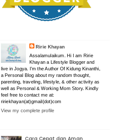
Ririe Khayan
Assalamulaikum. Hi I am Ririe
Khayan a Lifestyle Blogger and
live in Jogya. I’m the Author Of Kidung Kinanthi,
a Personal Blog about my random thought,
parenting, traveling, lifestyle, & other activity as
well as Personal & Working Mom Story. Kindly
feel free to contact me at:
ririekhayan(at)gmail(dot)com
View my complete profile
Cara Cepat dan Aman