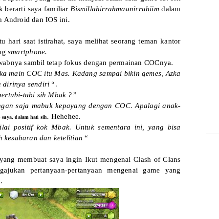
k berarti saya familiar
Bismillahirrahmaanirrahiim
dalam
rm Android dan IOS ini.
tu hari saat istirahat, saya melihat seorang teman kantor
ang
smartphone.
awabnya sambil tetap fokus dengan permainan COCnya.
Azka main COC itu Mas. Kadang sampai bikin gemes, Azka
 dirinya sendiri
“.
ertubi-tubi sih Mbak ?”
ngan saja mabuk kepayang dengan COC. Apalagi anak-
. Hehehee.
 saya, dalam hati sih
ilai positif kok Mbak. Untuk sementara ini, yang bisa
ih kesabaran dan ketelitian
“
h yang membuat saya ingin Ikut mengenal Clash of Clans
gajukan pertanyaan-pertanyaan mengenai game yang
k.