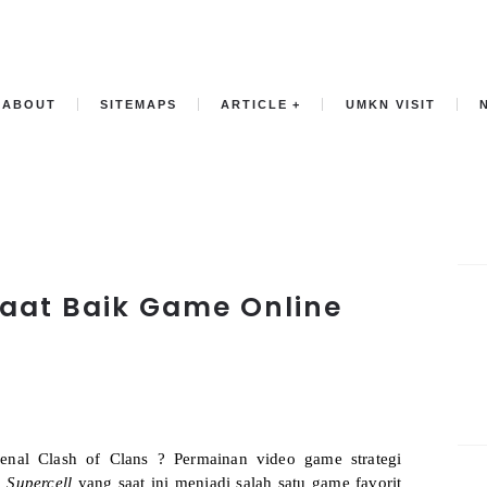
ABOUT
SITEMAPS
ARTICLE
UMKN VISIT
aat Baik Game Online
enal Clash of Clans ? Permainan video game strategi
h
Supercell
yang saat ini menjadi salah satu game favorit