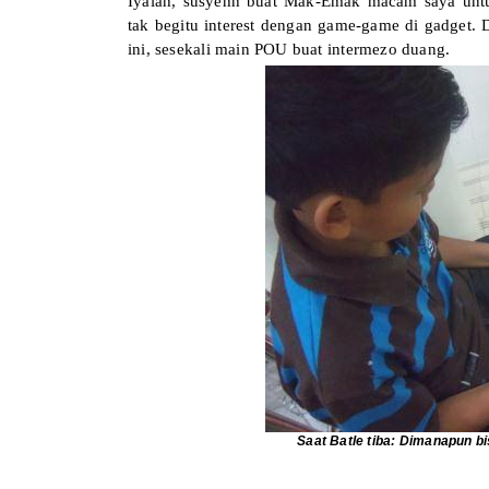
Iyalah, susyehh buat Mak-Emak macam saya unt
tak begitu interest dengan game-game di gadget. D
ini, sesekali main POU buat intermezo duang.
Saat Batle tiba: Dimanapun b