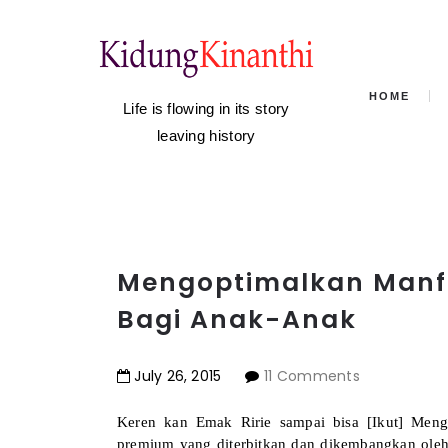
HOME
Life is flowing in its story
leaving history
Mengoptimalkan Manf
Bagi Anak-Anak
July
26
,
2015
11 Comments
Keren kan Emak Ririe sampai bisa [Ikut] Meng
premium yang diterbitkan dan dikembangkan ole