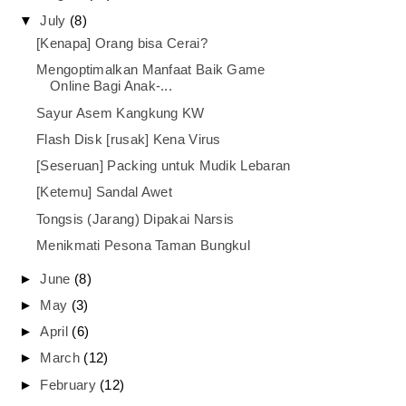
▼
July
(8)
[Kenapa] Orang bisa Cerai?
Mengoptimalkan Manfaat Baik Game
Online Bagi Anak-...
Sayur Asem Kangkung KW
Flash Disk [rusak] Kena Virus
[Seseruan] Packing untuk Mudik Lebaran
[Ketemu] Sandal Awet
Tongsis (Jarang) Dipakai Narsis
Menikmati Pesona Taman Bungkul
►
June
(8)
►
May
(3)
►
April
(6)
►
March
(12)
►
February
(12)