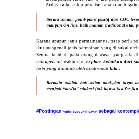
Artinya ada sesion practise kapan dan bagai
Secara umum, point-point positif dari COC terse
maupun On line, baik mainan tradisional atau 
Karena apapun jenis permainannya, tetap perlu po
ikut mengenali jenis permainan yang di sukai ol
Semua kembali pada orang dewasa yang ada di 
management
waktu dan
explore kebaikan dari s
hobi yang diminati oleh anak-anak
kita.
.
Bermain adalah hak setiap anak,
dan tugas o
menjadi “media” edukasi (tak hanya just for fun
#Postingan
sebagai kontemplas
*opini subyektif saya*