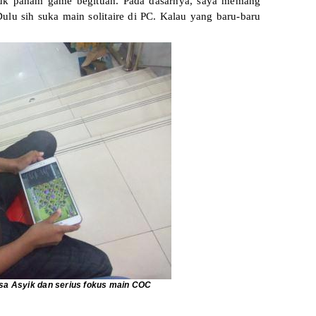
uk paham game begituan. Pada dasarnya, saya memang
ulu sih suka main solitaire di PC. Kalau yang baru-baru
isa Asyik dan serius fokus main COC