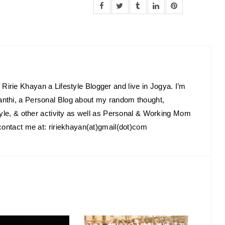
Ririe Khayan a Lifestyle Blogger and live in Jogya. I’m
anthi, a Personal Blog about my random thought,
estyle, & other activity as well as Personal & Working Mom
o contact me at: ririekhayan(at)gmail(dot)com