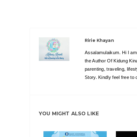
Ririe Khayan
Assalamulaikum. Hi I am 
the Author Of Kidung Kin
parenting, traveling, lif
Story. Kindly feel free t
YOU MIGHT ALSO LIKE