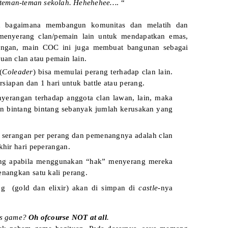
 teman-teman sekolah. Hehehehee…
. “
h bagaimana membangun komunitas dan melatih dan
menyerang clan/pemain lain untuk mendapatkan emas,
rangan, main COC ini juga membuat bangunan sebagai
uan clan atau pemain lain.
(
Coleader
) bisa memulai perang terhadap clan lain.
rsiapan dan 1 hari untuk battle atau perang.
yerangan terhadap anggota clan lawan, lain, maka
n bintang bintang sebanyak jumlah kerusakan yang
a serangan per perang dan pemenangnya adalah clan
khir hari peperangan.
ang apabila menggunakan “hak” menyerang mereka
nangkan satu kali perang.
ang (gold dan elixir) akan di simpan di
castle
-nya
his game?
Oh ofcourse NOT at all
.