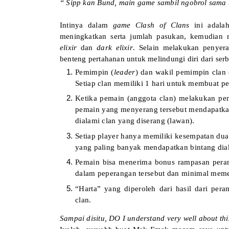
“ Sipp kan Bund, main game sambil ngobrol sama
Intinya dalam
game Clash of Clans
ini adala
meningkatkan serta jumlah pasukan, kemudian 
elixir
dan
dark elixir
. Selain melakukan penye
benteng pertahanan untuk melindungi diri dari serb
Pemimpin (
leader
) dan wakil pemimpin clan 
Setiap clan memiliki 1 hari untuk membuat pe
Ketika pemain (anggota clan) melakukan pen
pemain yang menyerang tersebut mendapatka
dialami clan yang diserang (lawan).
Setiap player hanya memiliki kesempatan du
yang paling banyak mendapatkan bintang dia
Pemain bisa menerima bonus rampasan per
dalam peperangan tersebut dan minimal meme
“Harta” yang diperoleh dari hasil dari per
clan.
Sampai disitu, DO I understand very well about t