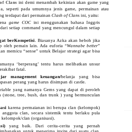
of Clans
ini demi menambah kekinian akan game yang
knya, seperti pada umumnya jenis game, permainan atau
ang terdapat dari permainan
Clash of Clan
s ini, yaitu:
ena
game COC
ini menggunakan bahasa Inggris
i dari setiap command yang mencungul dalam setiap
gat berKompetisi
. Biasanya Azka akan heboh jika
p oleh pemain lain. Ada euforia “
Wannabe better
”
kan memicu “sense” untuk Belajar strategi agar bisa
amanya ‘berperang’ tentu harus melibatkan unsur
erakibat fatal.
jar management keuangan/
belanja yang bisa
pasan perang yang harus disimpan di castle.
ariable yang namanya Gems yang dapat di peroleh
(stone, tree, bush, dan trunk ) yang bermunculan
asi
karena permaianan ini berupa clan (kelompok)
nggota clan, secara sistemik tentu berlaku pula
kelompok/clan (organisasi).
si)
yang baik. Dari cerita-cerita yang pernah
mbangkan untuk menerima invite dari suatu clan.