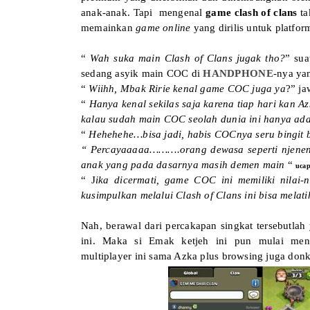
anak-anak. Tapi mengenal
game clash of clans
ta
memainkan
game online
yang dirilis untuk platfo
“
Wah suka main Clash of Clans jugak tho?
” sua
sedang asyik main COC di
HANDPHONE
-nya y
“
Wiihh, Mbak Ririe kenal game COC juga ya
?” j
“
Hanya kenal sekilas saja karena tiap hari kan 
kalau sudah main COC seolah dunia ini hanya ada
“
Hehehehe…bisa jadi, habis COCnya seru bingit b
“ Percayaaaaa……….orang dewasa seperti njene
anak yang pada dasarnya masih demen main
“
ucap
“ J
ika dicermati, game COC ini memiliki nilai-n
kusimpulkan melalui Clash of Clans ini bisa melat
Nah, berawal dari percakapan singkat tersebutla
ini. Maka si Emak ketjeh ini pun mulai men
multiplayer ini sama Azka plus browsing juga don