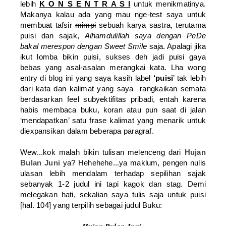
lebih
K O N S E N T R A S I
untuk menikmatinya.
Makanya kalau ada yang mau nge-test saya untuk
membuat tafsir
mimpi
sebuah karya sastra, terutama
puisi dan sajak,
Alhamdulillah saya dengan PeDe
bakal merespon dengan Sweet Smile
saja. Apalagi jika
ikut lomba bikin puisi, sukses deh jadi puisi gaya
bebas yang asal-asalan merangkai kata. Lha wong
entry di blog ini yang saya kasih label
‘puisi
’ tak lebih
dari kata dan kalimat yang saya rangkaikan semata
berdasarkan feel subyektifitas pribadi, entah karena
habis membaca buku, koran atau pun saat di jalan
‘mendapatkan’ satu frase kalimat yang menarik untuk
diexpansikan dalam beberapa paragraf.
Wew...kok malah bikin tulisan melenceng dari
Hujan
Bulan Juni
ya? Hehehehe...ya maklum, pengen nulis
ulasan lebih mendalam terhadap sepilihan sajak
sebanyak 1-2 judul ini tapi kagok dan stag. Demi
melegakan hati, sekalian saya tulis saja untuk puisi
[hal. 104] yang terpilih sebagai judul Buku: