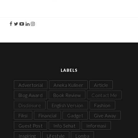
LABELS
Advertorial
Aneka Kuliner
Article
Blog Award
Book Review
Contact Me
Disclosure
English Version
Fashion
Fiksi
Financial
Gadget
Give Away
Guest Post
Info Sehat
Informasi
Inspiring
Lifestyle
Lomba