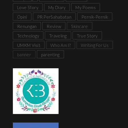
Love Story
My Diary
My Poems
Opini
PR PerSahabatan
Pernik-Pernik
Renungan
Review
Skincare
Technology
Traveling
True Story
UMKM Visit
Who Am I?
Writing For Us
banner
parenting