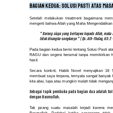
Bagian Kedua: Solusi Pasti Atas Mas
Setelah melakukan treatment bagaimana mens
mengerti bahwa Allah yang Maha Mengendalikan
“ Barang siapa yang bertaqwa kepada Allah, maka i
tidak disangka-sangkanya “ ( Qs. Ath-Thalaq, 65: 2 
Pada bagian kedua berisi tentang Solusi Pasti 
RAGU dan segera beramal tanpa memikirkan h
hasil.
Secara konkrit, Habib Novel menyajikan 18 
membuat saya terpana, ternyata sangat banyak ha
kita abai, lupa atau mungkin malah tidak menga
Sebagai topik pembuka pada bagian dua adalah Solus
dengan Basmallah.
Tak jarang suatu masalah terjadi karena 
Basmallah. Padahal ketika seseorang tidak