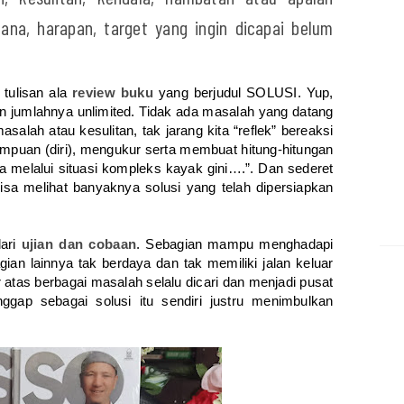
cana, harapan, target yang ingin dicapai belum
 tulisan ala
review buku
yang berjudul SOLUSI. Yup,
an jumlahnya unlimited. Tidak ada masalah yang datang
lah atau kesulitan, tak jarang kita “reflek” bereaksi
puan (diri), mengukur serta membuat hitung-hitungan
isa melalui situasi kompleks kayak gini….”. Dan sederet
sa melihat banyaknya solusi yang telah dipersiapkan
dari
ujian dan cobaan
. Sebagian mampu menghadapi
an lainnya tak berdaya dan tak memiliki jalan keluar
 atas berbagai masalah selalu dicari dan menjadi pusat
nggap sebagai solusi itu sendiri justru menimbulkan