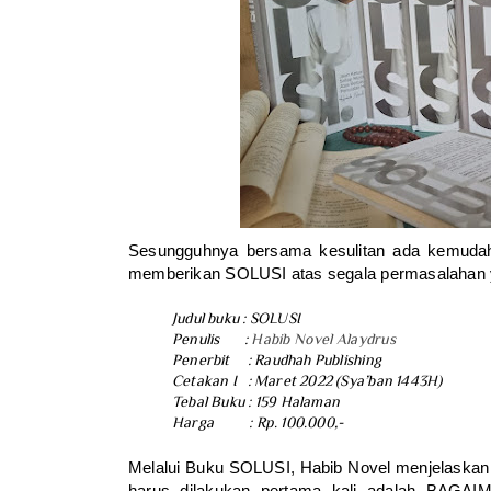
Sesungguhnya bersama kesulitan ada kemudahan
memberikan SOLUSI atas segala permasalahan y
Judul buku : SOLUSI
Penulis :
Habib Novel Alaydrus
Penerbit : Raudhah Publishing
Cetakan I : Maret 2022 (Sya’ban 1443H)
Tebal Buku : 159 Halaman
Harga : Rp. 100.000,-
Melalui Buku SOLUSI, Habib Novel menjelaska
harus dilakukan pertama kali adalah BAG