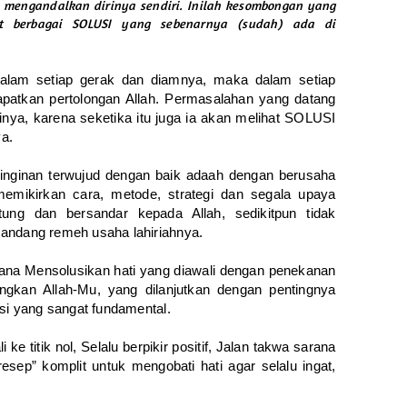
n mengandalkan dirinya sendiri. Inilah kesombongan yang
t berbagai SOLUSI yang sebenarnya (sudah) ada di
lam setiap gerak dan diamnya, maka dalam setiap
patkan pertolongan Allah. Permasalahan yang datang
nya, karena seketika itu juga ia akan melihat SOLUSI
ya.
einginan terwujud dengan baik adaah dengan berusaha
emikirkan cara, metode, strategi dan segala upaya
ntung dan bersandar kepada Allah, sedikitpun tidak
mandang remeh usaha lahiriahnya.
ana Mensolusikan hati yang diawali dengan penekanan
gkan Allah-Mu, yang dilanjutkan dengan pentingnya
asi yang sangat fundamental.
 titik nol, Selalu berpikir positif, Jalan takwa sarana
sep” komplit untuk mengobati hati agar selalu ingat,