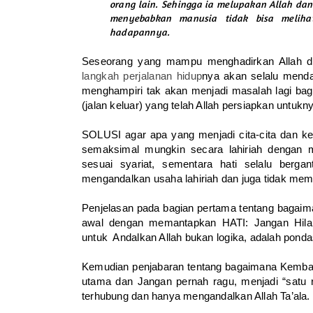
orang lain. Sehingga ia melupakan Allah da
menyebabkan manusia tidak bisa meliha
hadapannya.
Seseorang yang mampu menghadirkan Allah da
langkah perjalanan hidup
nya akan selalu menda
menghampiri tak akan menjadi masalah lagi bagi
(jalan keluar) yang telah Allah persiapkan untukn
SOLUSI agar apa yang menjadi cita-cita dan k
semaksimal mungkin secara lahiriah dengan m
sesuai syariat, sementara hati selalu berga
mengandalkan usaha lahiriah dan juga tidak me
Penjelasan pada bagian pertama tentang bagaim
awal dengan memantapkan HATI: Jangan Hilan
untuk Andalkan Allah bukan logika, adalah pond
Kemudian penjabaran tentang bagaimana Kembali ke
utama dan Jangan pernah ragu, menjadi “satu re
terhubung dan hanya mengandalkan Allah Ta’ala.