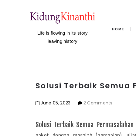
HOME
Life is flowing in its story
leaving history
Solusi Terbaik Semua
June
05
,
2023
2 Comments
Solusi T
erbaik Semua Permasalahan 
paket dengan masalah (persoalan), ujia