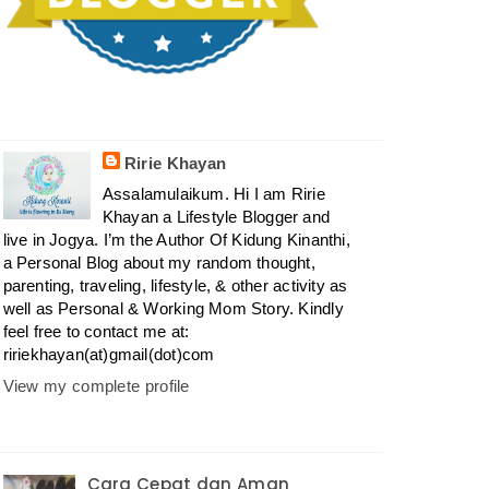
Ririe Khayan
Assalamulaikum. Hi I am Ririe
Khayan a Lifestyle Blogger and
live in Jogya. I’m the Author Of Kidung Kinanthi,
a Personal Blog about my random thought,
parenting, traveling, lifestyle, & other activity as
well as Personal & Working Mom Story. Kindly
feel free to contact me at:
ririekhayan(at)gmail(dot)com
View my complete profile
Cara Cepat dan Aman