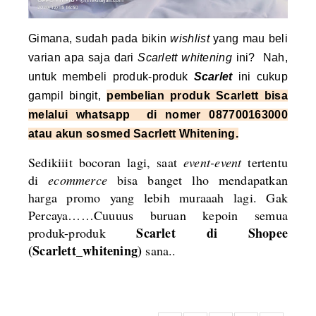
Gimana, sudah pada bikin
wishlist
yang mau beli
varian apa saja dari
Scarlett whitening
ini? Nah,
untuk membeli produk-produk
Scarlet
ini cukup
gampil bingit,
pembelian produk Scarlett bisa
melalui whatsapp di nomer 087700163000
atau akun sosmed Sacrlett Whitening.
Sedikiiit bocoran lagi, saat
event-event
tertentu
di
ecommerce
bisa banget lho mendapatkan
harga promo yang lebih muraaah lagi. Gak
Percaya……Cuuuus buruan kepoin semua
Scarlet di Shopee
produk-produk
(Scarlett_whitening)
sana..