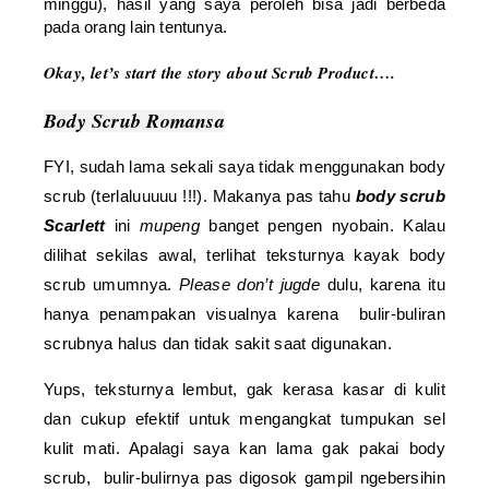
minggu), hasil yang saya peroleh bisa jadi berbeda
pada orang lain tentunya.
Okay, let’s start the story about Scrub Product….
Body Scrub Romansa
FYI, sudah lama sekali saya tidak menggunakan body
scrub (terlaluuuuu !!!). Makanya pas tahu
body scrub
Scarlett
ini
mupeng
banget pengen nyobain. Kalau
dilihat sekilas awal, terlihat teksturnya kayak body
scrub umumnya.
Please don’t jugde
dulu, karena itu
hanya penampakan visualnya karena bulir-buliran
scrubnya halus dan tidak sakit saat digunakan.
Yups, teksturnya lembut, gak kerasa kasar di kulit
dan cukup efektif untuk mengangkat tumpukan sel
kulit mati. Apalagi saya kan lama gak pakai body
scrub, bulir-bulirnya pas digosok gampil ngebersihin