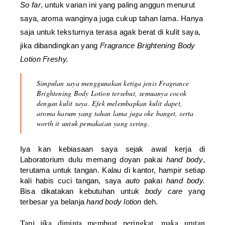
So far
, untuk varian ini yang paling anggun menurut
saya, aroma wanginya juga cukup tahan lama. Hanya
saja untuk teksturnya terasa agak berat di kulit saya,
jika dibandingkan yang
Fragrance Brightening Body
Lotion Freshy.
Simpulan saya menggunakan ketiga jenis
Fragrance
Brightening Body Lotion
tersebut, semuanya cocok
dengan kulit saya. Efek melembapkan kulit dapet,
aroma harum yang tahan lama juga oke banget, serta
worth it
untuk pemakaian yang sering.
Iya kan kebiasaan saya sejak awal kerja di
Laboratorium dulu memang doyan pakai
hand body
,
terutama untuk tangan. Kalau di kantor, hampir setiap
kali habis cuci tangan, saya
auto
pakai
hand body.
Bisa dikatakan kebutuhan untuk
body care
yang
terbesar ya belanja
hand body lotion
deh.
Tapi jika diminta membuat peringkat, maka urutan