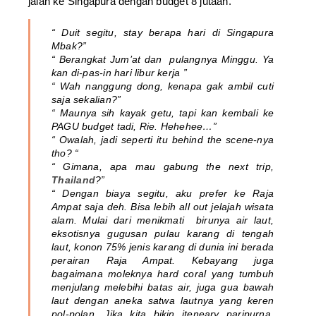
jalan ke Singapura dengan budget 8 jutaan.
“ Duit segitu, stay berapa hari di Singapura
Mbak?”
“ Berangkat Jum’at dan pulangnya Minggu. Ya
kan di-pas-in hari libur kerja ”
“ Wah nanggung dong, kenapa gak ambil cuti
saja sekalian?”
“ Maunya sih kayak getu, tapi kan kembali ke
PAGU budget tadi, Rie. Hehehee…”
“ Owalah, jadi seperti itu behind the scene-nya
tho? “
“ Gimana, apa mau gabung the next trip,
Thailand
?”
“ Dengan biaya segitu, aku prefer ke Raja
Ampat saja deh. Bisa lebih all out jelajah wisata
alam. Mulai dari menikmati birunya air laut,
eksotisnya gugusan pulau karang di tengah
laut, konon 75% jenis karang di dunia ini berada
perairan Raja Ampat. Kebayang juga
bagaimana moleknya hard coral yang tumbuh
menjulang melebihi batas air, juga gua bawah
laut dengan aneka satwa lautnya yang keren
pol-polan. Jika kita bikin iteneary paripurna,