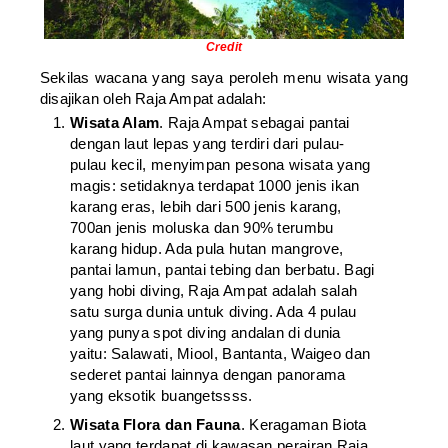
Credit
Sekilas wacana yang saya peroleh menu wisata yang
disajikan oleh Raja Ampat adalah:
Wisata Alam
. Raja Ampat sebagai pantai
dengan laut lepas yang terdiri dari pulau-
pulau kecil, menyimpan pesona wisata yang
magis: setidaknya terdapat 1000 jenis ikan
karang eras, lebih dari 500 jenis karang,
700an jenis moluska dan 90% terumbu
karang hidup. Ada pula hutan mangrove,
pantai lamun, pantai tebing dan berbatu. Bagi
yang hobi diving, Raja Ampat adalah salah
satu surga dunia untuk diving. Ada 4 pulau
yang punya spot diving andalan di dunia
yaitu: Salawati, Miool, Bantanta, Waigeo dan
sederet pantai lainnya dengan panorama
yang eksotik buangetssss.
Wisata Flora dan Fauna
. Keragaman Biota
laut yang terdapat di kawasan perairan Raja