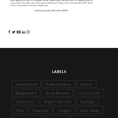
LABELS
Advertorial
Aneka Kuliner
Article
Blog Award
Book Review
Contact Me
Disclosure
English Version
Fashion
Fiksi
Financial
Gadget
Give Away