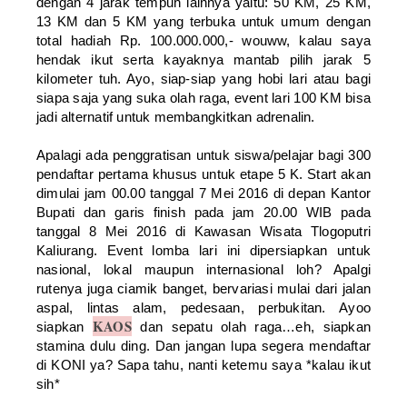
dengan 4 jarak tempuh lainnya yaitu: 50 KM, 25 KM,
13 KM dan 5 KM yang terbuka untuk umum dengan
total hadiah Rp. 100.000.000,- wouww, kalau saya
hendak ikut serta kayaknya mantab pilih jarak 5
kilometer tuh. Ayo, siap-siap yang hobi lari atau bagi
siapa saja yang suka olah raga, event lari 100 KM bisa
jadi alternatif untuk membangkitkan adrenalin.
Apalagi ada penggratisan untuk siswa/pelajar bagi 300
pendaftar pertama khusus untuk etape 5 K. Start akan
dimulai jam 00.00 tanggal 7 Mei 2016 di depan Kantor
Bupati dan garis finish pada jam 20.00 WIB pada
tanggal 8 Mei 2016 di Kawasan Wisata Tlogoputri
Kaliurang. Event lomba lari ini dipersiapkan untuk
nasional, lokal maupun internasional loh? Apalgi
rutenya juga ciamik banget, bervariasi mulai dari jalan
aspal, lintas alam, pedesaan, perbukitan. Ayoo
KAOS
siapkan
dan sepatu olah raga…eh, siapkan
stamina dulu ding. Dan jangan lupa segera mendaftar
di KONI ya? Sapa tahu, nanti ketemu saya *kalau ikut
sih*