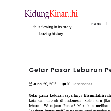
HOME
Life is flowing in its story
leaving history
Gelar Pasar Lebaran P
June
29
,
2015
10 Comments
Gelar pasar Lebaran sepertinya
Bismillahirra
kota dan daerah di Indonesia. Boleh kan jika
lebaran VS tujuan Puasa? Mari kita melihat
“
godaan konsumtif
” yang menyertai gemebyar 