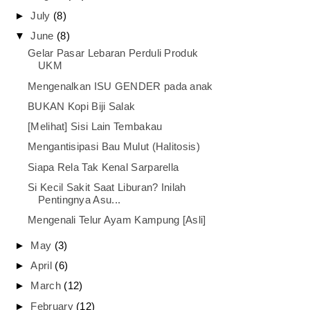
►
July
(8)
▼
June
(8)
Gelar Pasar Lebaran Perduli Produk
UKM
Mengenalkan ISU GENDER pada anak
BUKAN Kopi Biji Salak
[Melihat] Sisi Lain Tembakau
Mengantisipasi Bau Mulut (Halitosis)
Siapa Rela Tak Kenal Sarparella
Si Kecil Sakit Saat Liburan? Inilah
Pentingnya Asu...
Mengenali Telur Ayam Kampung [Asli]
►
May
(3)
►
April
(6)
►
March
(12)
►
February
(12)