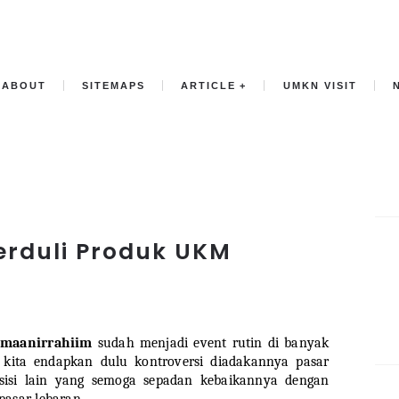
ABOUT
SITEMAPS
ARTICLE
UMKN VISIT
erduli Produk UKM
hmaanirrahiim
sudah menjadi event rutin di banyak
 kita e
ndapkan dulu kontroversi diadakannya pasar
 sisi lain yang semoga sepadan kebaikannya dengan
pasar lebaran.