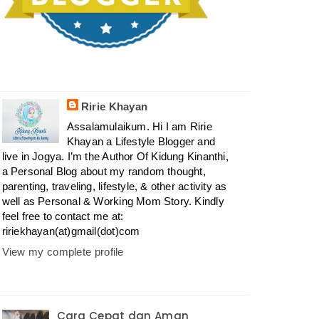
Ririe Khayan
Assalamulaikum. Hi I am Ririe
Khayan a Lifestyle Blogger and
live in Jogya. I’m the Author Of Kidung Kinanthi,
a Personal Blog about my random thought,
parenting, traveling, lifestyle, & other activity as
well as Personal & Working Mom Story. Kindly
feel free to contact me at:
ririekhayan(at)gmail(dot)com
View my complete profile
Cara Cepat dan Aman