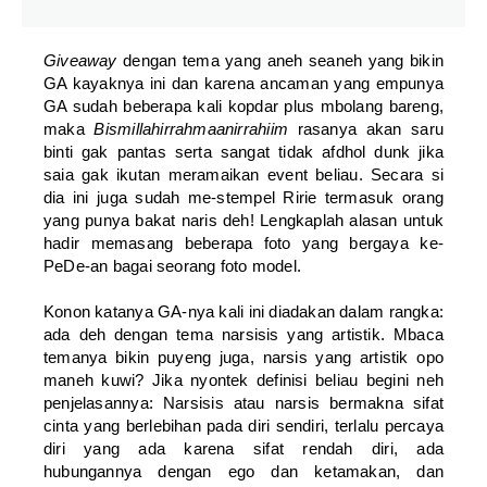
Giveaway
dengan tema yang aneh seaneh yang bikin
GA kayaknya ini dan karena ancaman yang empunya
GA sudah beberapa kali kopdar plus mbolang bareng,
maka
Bismillahirrahmaanirrahiim
rasanya akan saru
binti gak pantas serta sangat tidak afdhol dunk jika
saia gak ikutan meramaikan event beliau. Secara si
dia ini juga sudah me-stempel Ririe termasuk orang
yang punya bakat naris deh! Lengkaplah alasan untuk
hadir memasang beberapa foto yang bergaya ke-
PeDe-an bagai seorang foto model.
Konon katanya GA-nya kali ini diadakan dalam rangka:
ada deh dengan tema narsisis yang artistik. Mbaca
temanya bikin puyeng juga, narsis yang artistik opo
maneh kuwi? Jika nyontek definisi beliau begini neh
penjelasannya: Narsisis atau narsis bermakna sifat
cinta yang berlebihan pada diri sendiri, terlalu percaya
diri yang ada karena sifat rendah diri, ada
hubungannya dengan ego dan ketamakan, dan