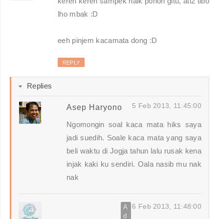
keren keren sampek naik pohon gitu, ati2 tibo
lho mbak :D
eeh pinjem kacamata dong :D
REPLY
Replies
5 Feb 2013, 11:45:00
Asep Haryono
Ngomongin soal kaca mata hiks saya
jadi suedih. Soale kaca mata yang saya
beli waktu di Jogja tahun lalu rusak kena
injak kaki ku sendiri. Oala nasib mu nak
nak
6 Feb 2013, 11:48:00