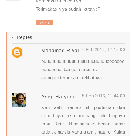
Komenku ra mlebu yo
Terimakasih ya sudah ikutan :P
REPLY
Replies
4 Feb 2013, 17:15:00
Mohamad Rivai
puuuuuuuuuuuuuuuuuuuuuuuuuooooooo
ooooooool banget narsis e.
aq ngasi terpukau melihatnya
5 Feb 2013, 11:44:00
Asep Haryono
wah wah mantap nih postingan dan
sepertinya bisa menang nih blognya
mba Ririe. Hiheiheiheie benar benar
artisitik narsis yang alami, nature. Kalau