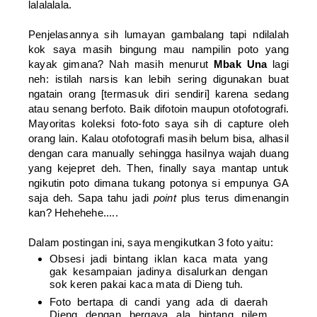
lalalalala.
Penjelasannya sih lumayan gambalang tapi ndilalah
kok saya masih bingung mau nampilin poto yang
kayak gimana? Nah masih menurut
Mbak Una
lagi
neh: istilah narsis kan lebih sering digunakan buat
ngatain orang [termasuk diri sendiri] karena sedang
atau senang berfoto. Baik difotoin maupun otofotografi.
Mayoritas koleksi foto-foto saya sih di capture oleh
orang lain. Kalau otofotografi masih belum bisa, alhasil
dengan cara manually sehingga hasilnya wajah duang
yang kejepret deh. Then, finally saya mantap untuk
ngikutin poto dimana tukang potonya si empunya GA
saja deh. Sapa tahu jadi
point
plus terus dimenangin
kan? Hehehehe.....
Dalam postingan ini, saya mengikutkan 3 foto yaitu:
Obsesi jadi bintang iklan kaca mata yang
gak kesampaian jadinya disalurkan dengan
sok keren pakai kaca mata di Dieng tuh.
Foto bertapa di candi yang ada di daerah
Dieng dengan bergaya ala bintang pilem